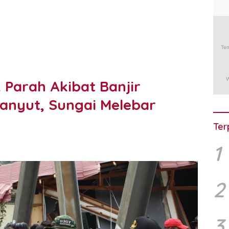
Parah Akibat Banjir
anyut, Sungai Melebar
Ter
1
2
3