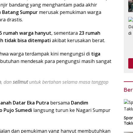
anjir bandang yang menghantam pada akhir
n
Batang Sumpur
merusak pemukiman warga
a drastis.
5 rumah warga hanyut
, sementara
23 rumah
h tidak bisa ditempati
akibat kerusakan berat.
hwa warga terdampak kini mengungsi di
tiga
ebutuhan mendesak para pengungsi masih sangat
o
, dan
selimut
untuk bertahan selama masa tanggap
Ber
Tanah Datar Eka Putra
bersama
Dandim
yo Pujo Sumedi
langsung turun ke Nagari Sumpur
Span
Takl
es jalan dan pemukiman yang hanyut membutuhkan