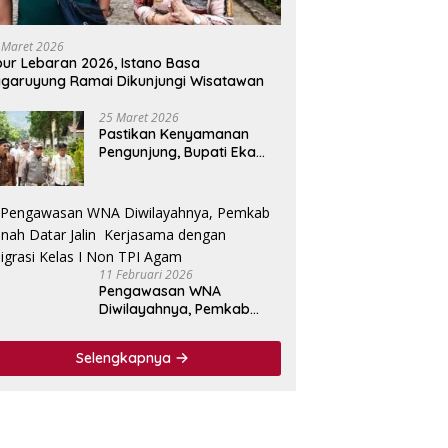
 Maret 2026
bur Lebaran 2026, Istano Basa
garuyung Ramai Dikunjungi Wisatawan
25 Maret 2026
Pastikan Kenyamanan
Pengunjung, Bupati Eka
Putra Tinjau Fasilitas
Wisata Istano Basa
Pagaruyuang
11 Februari 2026
Pengawasan WNA
Diwilayahnya, Pemkab
Tanah Datar Jalin
Kerjasama dengan
Selengkapnya
Imigrasi Kelas I Non TPI
Agam