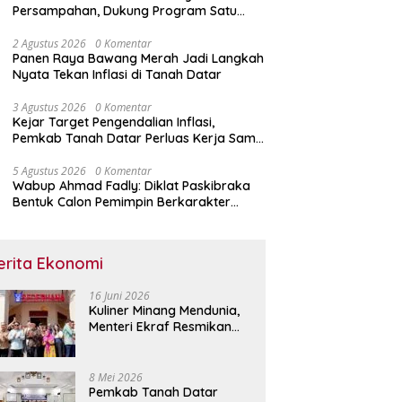
Persampahan, Dukung Program Satu
Nagari Satu Bank Sampah
2 Agustus 2026
0 Komentar
Panen Raya Bawang Merah Jadi Langkah
Nyata Tekan Inflasi di Tanah Datar
3 Agustus 2026
0 Komentar
Kejar Target Pengendalian Inflasi,
Pemkab Tanah Datar Perluas Kerja Sama
Antar Daerah
5 Agustus 2026
0 Komentar
Wabup Ahmad Fadly: Diklat Paskibraka
Bentuk Calon Pemimpin Berkarakter
Pancasila
erita Ekonomi
16 Juni 2026
Kuliner Minang Mendunia,
Menteri Ekraf Resmikan
Restoran Sederhana di
Singapura
8 Mei 2026
Pemkab Tanah Datar