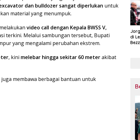
excavator dan bulldozer sangat diperlukan
untuk
hkan material yang menumpuk.
a melakukan
video call dengan Kepala BWSS V,
Jorg
si terkini. Melalui sambungan tersebut, Bupati
di L
umpur yang mengalami perubahan ekstrem.
Bezz
Tega
Pena
eter
, kini
melebar hingga sekitar 60 meter
akibat
Mot
a juga membawa berbagai bantuan untuk
B