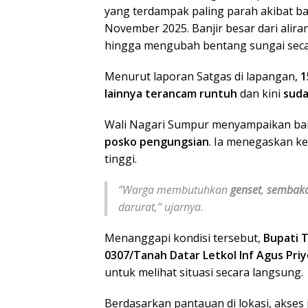
yang terdampak paling parah akibat b
November 2025. Banjir besar dari alira
hingga mengubah bentang sungai secar
Menurut laporan Satgas di lapangan,
1
lainnya terancam runtuh
dan kini
suda
Wali Nagari Sumpur menyampaikan ba
posko pengungsian
. Ia menegaskan k
tinggi.
“Warga membutuhkan
genset
,
sembak
darurat,” ujarnya.
Menanggapi kondisi tersebut,
Bupati 
0307/Tanah Datar Letkol Inf Agus Pri
untuk melihat situasi secara langsung.
Berdasarkan pantauan di lokasi, aks