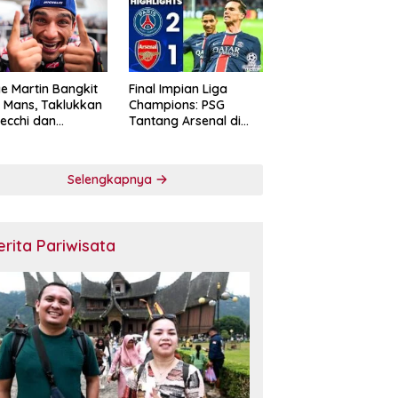
e Martin Bangkit
Final Impian Liga
e Mans, Taklukkan
Champions: PSG
ecchi dan
Tantang Arsenal di
skan Diri sebagai
Budapest
ntang Gelar
oGP 2026
Selengkapnya
erita Pariwisata