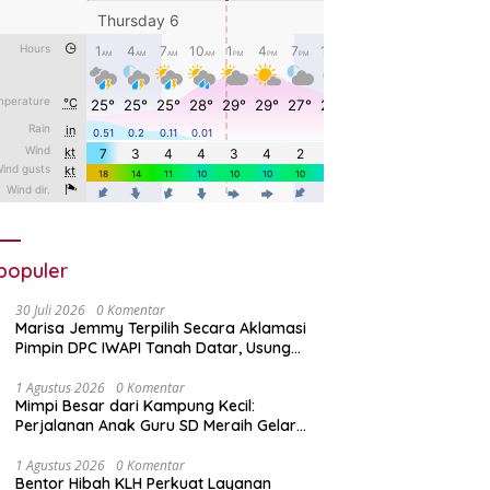
populer
30 Juli 2026
0 Komentar
Marisa Jemmy Terpilih Secara Aklamasi
Pimpin DPC IWAPI Tanah Datar, Usung
Organisasi Profesional dan Berdaya
Saing
1 Agustus 2026
0 Komentar
Mimpi Besar dari Kampung Kecil:
Perjalanan Anak Guru SD Meraih Gelar
Doktor
1 Agustus 2026
0 Komentar
Bentor Hibah KLH Perkuat Layanan