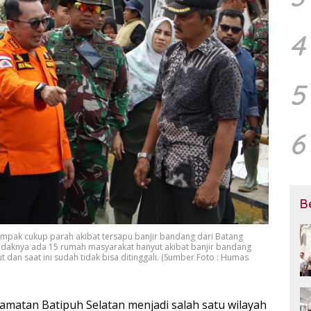
4
5
6
B
ampak cukup parah akibat tersapu banjir bandang dari Batang
idaknya ada 15 rumah masyarakat hanyut akibat banjir bandang
dan saat ini sudah tidak bisa ditinggali. (Sumber Foto : Humas
amatan Batipuh Selatan menjadi salah satu wilayah