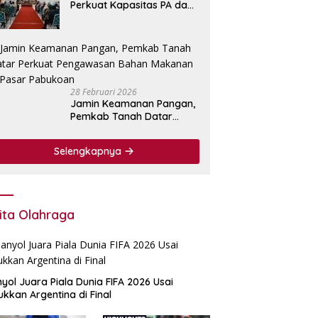
Perkuat Kapasitas PA dan
KPA Lewat Bimtek
Pengadaan Barang dan
Jasa.
28 Februari 2026
Jamin Keamanan Pangan,
Pemkab Tanah Datar
Perkuat Pengawasan
Bahan Makanan di Pasar
Selengkapnya
Pabukoan
ita Olahraga
yol Juara Piala Dunia FIFA 2026 Usai
ukkan Argentina di Final