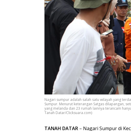
Nagari sumpur adalah salah satu wilayah yang terd
Sumpur. Menurut keterangan Satgas dilapangan, set
yang melanda dan 23 rumah lainnya terancam hanyut 
Tanah Datar/Clicksuara.com)
TANAH DATAR
– Nagari Sumpur di Kec