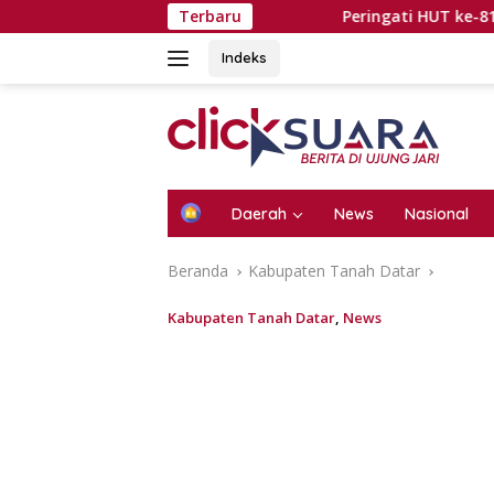
Langsung
Terbaru
Peringati HUT ke-81 RI, Pemkab 
ke
konten
Indeks
H
Daerah
News
Nasional
o
m
Beranda
Kabupaten Tanah Datar
e
Kabupaten Tanah Datar
,
News