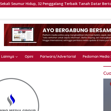
r Hidup, 32 Penggalang Terbaik Tanah Datar Bertolak ke Jamna
Lainnya
Opini
Pariwara/Advertorial
Pedoman Media 
Cua