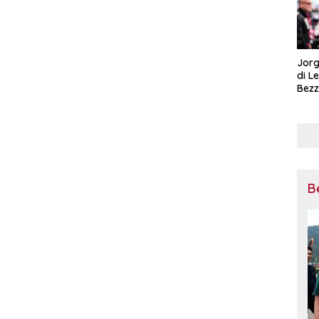
Jorg
di L
Bezz
Tega
Pena
Mot
B