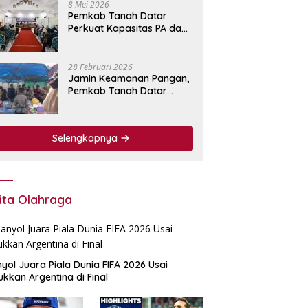
8 Mei 2026
Pemkab Tanah Datar
Perkuat Kapasitas PA dan
KPA Lewat Bimtek
Pengadaan Barang dan
Jasa.
28 Februari 2026
Jamin Keamanan Pangan,
Pemkab Tanah Datar
Perkuat Pengawasan
Bahan Makanan di Pasar
Pabukoan
Selengkapnya
ita Olahraga
yol Juara Piala Dunia FIFA 2026 Usai
ukkan Argentina di Final