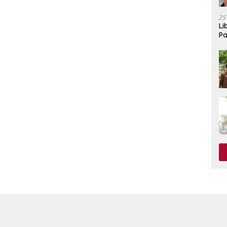
25
Li
Pa