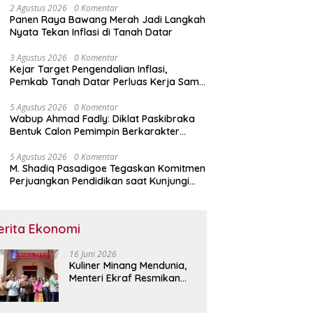
2 Agustus 2026
0 Komentar
Panen Raya Bawang Merah Jadi Langkah
Nyata Tekan Inflasi di Tanah Datar
3 Agustus 2026
0 Komentar
Kejar Target Pengendalian Inflasi,
Pemkab Tanah Datar Perluas Kerja Sama
Antar Daerah
5 Agustus 2026
0 Komentar
Wabup Ahmad Fadly: Diklat Paskibraka
Bentuk Calon Pemimpin Berkarakter
Pancasila
5 Agustus 2026
0 Komentar
M. Shadiq Pasadigoe Tegaskan Komitmen
Perjuangkan Pendidikan saat Kunjungi
SDN 42 Kota Padang
erita Ekonomi
16 Juni 2026
Kuliner Minang Mendunia,
Menteri Ekraf Resmikan
Restoran Sederhana di
Singapura