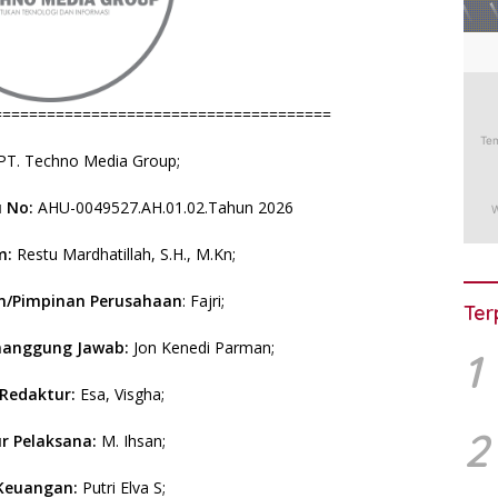
======================================
PT. Techno Media Group;
 No:
AHU-0049527.AH.01.02.Tahun 2026
m:
Restu Mardhatillah, S.H., M.Kn;
/Pimpinan Perusahaan
: Fajri;
Ter
nanggung Jawab:
Jon Kenedi Parman;
1
/Redaktur:
Esa, Visgha;
2
r Pelaksana:
M. Ihsan;
Keuangan:
Putri Elva S;