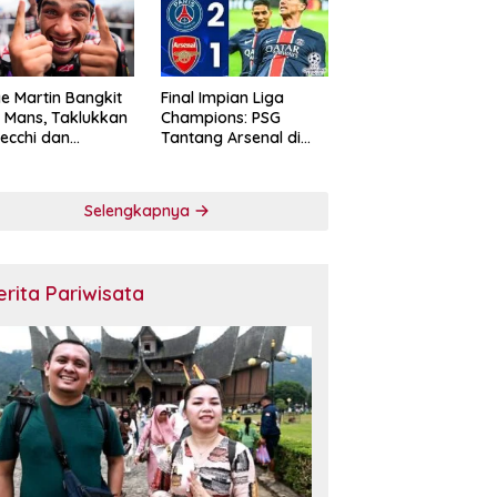
e Martin Bangkit
Final Impian Liga
e Mans, Taklukkan
Champions: PSG
ecchi dan
Tantang Arsenal di
skan Diri sebagai
Budapest
ntang Gelar
oGP 2026
Selengkapnya
erita Pariwisata