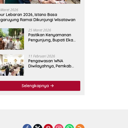
 Maret 2026
bur Lebaran 2026, Istano Basa
garuyung Ramai Dikunjungi Wisatawan
25 Maret 2026
Pastikan Kenyamanan
Pengunjung, Bupati Eka
Putra Tinjau Fasilitas
Wisata Istano Basa
Pagaruyuang
11 Februari 2026
Pengawasan WNA
Diwilayahnya, Pemkab
Tanah Datar Jalin
Kerjasama dengan
Imigrasi Kelas I Non TPI
Selengkapnya
Agam