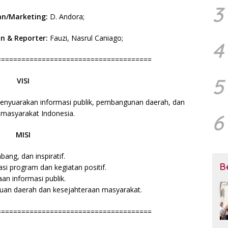
3
an/Marketing:
D. Andora;
n & Reporter:
Fauzi, Nasrul Caniago;
4
======================================
5
VISI
menyuarakan informasi publik, pembangunan daerah, dan
i masyarakat Indonesia.
6
MISI
ang, dan inspiratif.
B
si program dan kegiatan positif.
aan informasi publik.
an daerah dan kesejahteraan masyarakat.
======================================