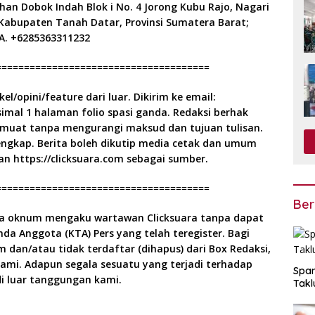
an Dobok Indah Blok i No. 4 Jorong Kubu Rajo, Nagari
abupaten Tanah Datar, Provinsi Sumatera Barat;
A. +6285363311232
======================================
el/opini/feature dari luar. Dikirim ke email:
imal 1 halaman folio spasi ganda. Redaksi berhak
imuat tanpa mengurangi maksud dan tujuan tulisan.
lengkap. Berita boleh dikutip media cetak dan umum
 https://clicksuara.com sebagai sumber.
======================================
Ber
da oknum mengaku wartawan Clicksuara tanpa dapat
da Anggota (KTA) Pers yang telah teregister. Bagi
dan/atau tidak terdaftar (dihapus) dari Box Redaksi,
ami. Adapun segala sesuatu yang terjadi terhadap
Span
i luar tanggungan kami.
Takl