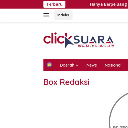
Langsung
Terbaru
Hanya Berpeluang Sekali Seumu
ke
konten
Indeks
H
Daerah
News
Nasional
o
m
Box Redaksi
e