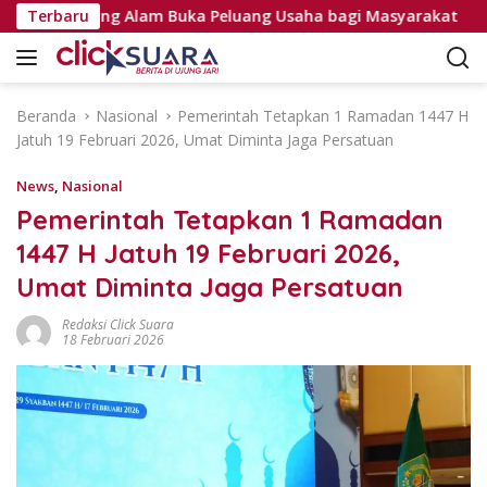
L
yat Tanjung Alam Buka Peluang Usaha bagi Masyarakat
Terbaru
a
n
g
s
Beranda
Nasional
Pemerintah Tetapkan 1 Ramadan 1447 H
u
Jatuh 19 Februari 2026, Umat Diminta Jaga Persatuan
n
g
News
,
Nasional
k
Pemerintah Tetapkan 1 Ramadan
e
1447 H Jatuh 19 Februari 2026,
k
o
Umat Diminta Jaga Persatuan
n
t
Redaksi Click Suara
18 Februari 2026
e
n