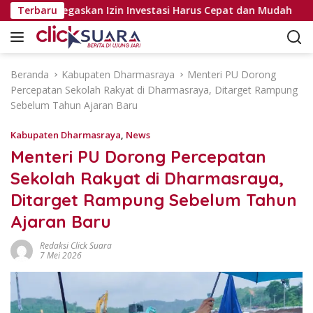
L
jabat, Tegaskan Izin Investasi Harus Cepat dan Mudah
Terbaru
a
n
g
s
Beranda
Kabupaten Dharmasraya
Menteri PU Dorong
u
Percepatan Sekolah Rakyat di Dharmasraya, Ditarget Rampung
n
Sebelum Tahun Ajaran Baru
g
k
Kabupaten Dharmasraya
,
News
e
Menteri PU Dorong Percepatan
k
Sekolah Rakyat di Dharmasraya,
o
n
Ditarget Rampung Sebelum Tahun
t
Ajaran Baru
e
n
Redaksi Click Suara
7 Mei 2026