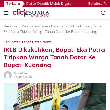
L
is Tanah Datar Dibidik Melek Digital
Terbaru
Bendera Raksasa
a
n
g
s
Beranda
Kabupaten Tanah Datar
IKLB Dikukuhkan, Bupati
u
Eka Putra Titipkan Warga Tanah Datar Ke Bupati Kuansing
n
g
Kabupaten Tanah Datar
,
News
k
IKLB Dikukuhkan, Bupati Eka Putra
e
Titipkan Warga Tanah Datar Ke
k
o
Bupati Kuansing
n
t
Nasrul Can
14 April 2026
e
n