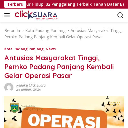
L
li Seumur Hidup, 32 Penggalang Terbaik Tanah Datar Bertolak 
Terbaru
a
n
g
s
Beranda
Kota Padang Panjang
Antusias Masyarakat Tinggi,
u
Pemko Padang Panjang Kembali Gelar Operasi Pasar
n
g
Kota Padang Panjang
,
News
k
Antusias Masyarakat Tinggi,
e
Pemko Padang Panjang Kembali
k
o
Gelar Operasi Pasar
n
t
Redaksi Click Suara
28 Januari 2026
e
n