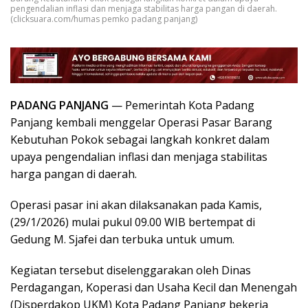
pengendalian inflasi dan menjaga stabilitas harga pangan di daerah.
(clicksuara.com/humas pemko padang panjang)
PADANG PANJANG
— Pemerintah Kota Padang
Panjang kembali menggelar Operasi Pasar Barang
Kebutuhan Pokok sebagai langkah konkret dalam
upaya pengendalian inflasi dan menjaga stabilitas
harga pangan di daerah.
Operasi pasar ini akan dilaksanakan pada Kamis,
(29/1/2026) mulai pukul 09.00 WIB bertempat di
Gedung M. Sjafei dan terbuka untuk umum.
Kegiatan tersebut diselenggarakan oleh Dinas
Perdagangan, Koperasi dan Usaha Kecil dan Menengah
(Disperdakop UKM) Kota Padang Panjang bekerja