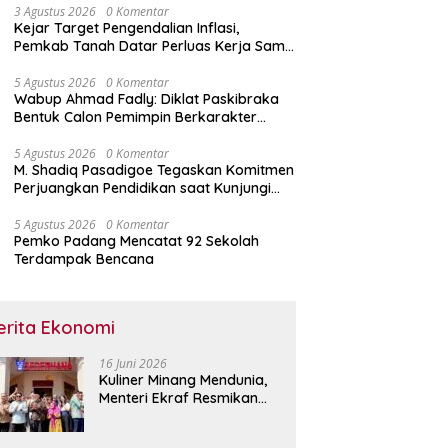
3 Agustus 2026
0 Komentar
Kejar Target Pengendalian Inflasi,
Pemkab Tanah Datar Perluas Kerja Sama
Antar Daerah
5 Agustus 2026
0 Komentar
Wabup Ahmad Fadly: Diklat Paskibraka
Bentuk Calon Pemimpin Berkarakter
Pancasila
5 Agustus 2026
0 Komentar
M. Shadiq Pasadigoe Tegaskan Komitmen
Perjuangkan Pendidikan saat Kunjungi
SDN 42 Kota Padang
5 Agustus 2026
0 Komentar
Pemko Padang Mencatat 92 Sekolah
Terdampak Bencana
erita Ekonomi
16 Juni 2026
Kuliner Minang Mendunia,
Menteri Ekraf Resmikan
Restoran Sederhana di
Singapura