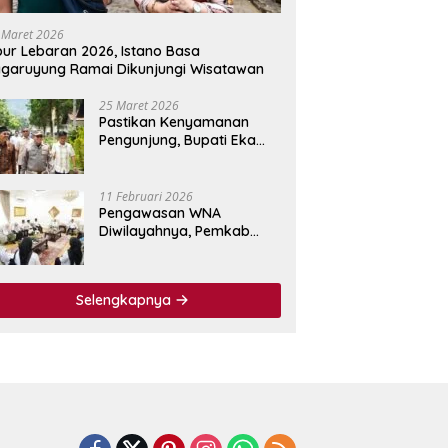
 Maret 2026
bur Lebaran 2026, Istano Basa
garuyung Ramai Dikunjungi Wisatawan
25 Maret 2026
Pastikan Kenyamanan
Pengunjung, Bupati Eka
Putra Tinjau Fasilitas
Wisata Istano Basa
Pagaruyuang
11 Februari 2026
Pengawasan WNA
Diwilayahnya, Pemkab
Tanah Datar Jalin
Kerjasama dengan
Imigrasi Kelas I Non TPI
Selengkapnya
Agam