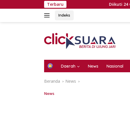
Langsung
Terbaru
Diikuti 24 Grup, Wabu
ke
konten
Indeks
H
Daerah
News
Nasional
o
m
Beranda
News
e
News