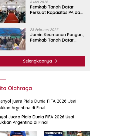
8 Mei 2026
Pemkab Tanah Datar
Perkuat Kapasitas PA dan
KPA Lewat Bimtek
Pengadaan Barang dan
Jasa.
28 Februari 2026
Jamin Keamanan Pangan,
Pemkab Tanah Datar
Perkuat Pengawasan
Bahan Makanan di Pasar
Pabukoan
Selengkapnya
ita Olahraga
yol Juara Piala Dunia FIFA 2026 Usai
ukkan Argentina di Final