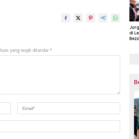
Jorg
di L
Bezz
Tega
Pena
Ruas yang wajib ditandai
*
Mot
B