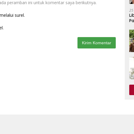
ada peramban ini untuk komentar saya berikutnya.
25
elalui surel.
Li
Pa
l.