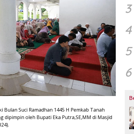
3
4
5
6
B
i Bulan Suci Ramadhan 1445 H Pemkab Tanah
 dipimpin oleh Bupati Eka Putra,SE,MM di Masjid
24).