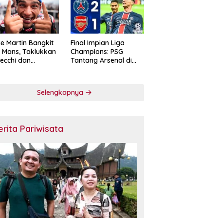
e Martin Bangkit
Final Impian Liga
e Mans, Taklukkan
Champions: PSG
ecchi dan
Tantang Arsenal di
skan Diri sebagai
Budapest
ntang Gelar
oGP 2026
Selengkapnya
erita Pariwisata