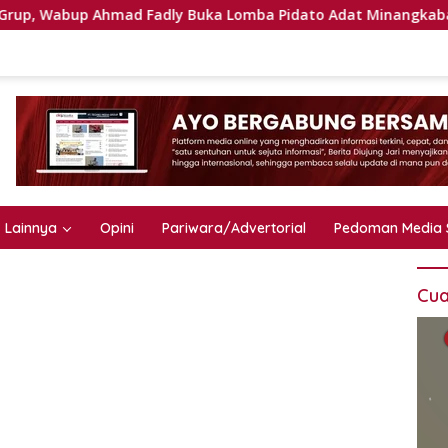
p Ahmad Fadly Buka Lomba Pidato Adat Minangkabau
B
Lainnya
Opini
Pariwara/Advertorial
Pedoman Media 
Cua