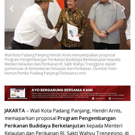
Wali Kota Padang Panjang Hendri Arnis menyampaikan proposal
Program Pengembangan Perikanan Budidaya Berkelanjutan kepada
Menteri Kelautan dan Perikanan RI, Sakti Wahyu Trenggono dalam
pertemuan di Kementerian Kelautan dan Perikanan. (Sumber Foto :
Humas Pemko Padang Panjang/Clicksuara.com)
JAKARTA
– Wali Kota Padang Panjang, Hendri Arnis,
memaparkan proposal
Program Pengembangan
Perikanan Budidaya Berkelanjutan
kepada Menteri
Kelautan dan Perikanan RI, Sakti Wahyu Trenggono, di