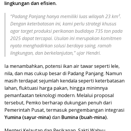
lingkungan dan efisien.
“Padang Panjang hanya memiliki luas wilayah 23 km².
Dengan keterbatasan ini, kami perlu strategi khusus
agar target produksi perikanan budidaya 735 ton pada
2025 dapat tercapai. Usulan ini merupakan komitmen
nyata menghadirkan solusi berdaya saing, ramah
lingkungan, dan berkelanjutan,” ujar Hendri.
Ia menambahkan, potensi ikan air tawar seperti lele,
nila, dan mas cukup besar di Padang Panjang. Namun
masih terdapat sejumlah kendala seperti keterbatasan
lahan, fluktuasi harga pakan, hingga minimnya
pemanfaatan teknologi modern. Melalui proposal
tersebut, Pemko berharap dukungan penuh dari
Pemerintah Pusat, termasuk pengembangan integrasi
Yumina (sayur-mina)
dan
Bumina (buah-mina).
Menteri Kelautan dan Perikanan, Sakti Wahyu