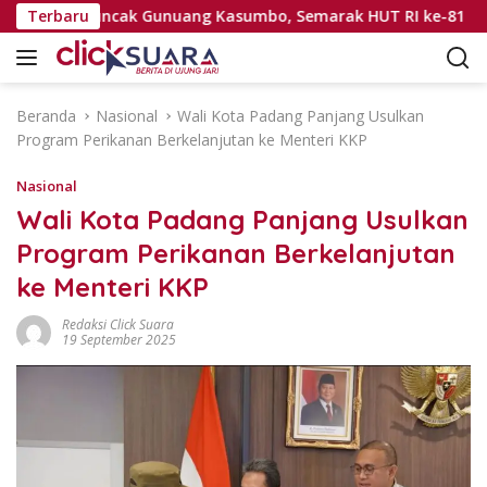
L
ibar di Puncak Gunuang Kasumbo, Semarak HUT RI ke-81
Terbaru
a
n
g
s
Beranda
Nasional
Wali Kota Padang Panjang Usulkan
u
Program Perikanan Berkelanjutan ke Menteri KKP
n
g
Nasional
k
Wali Kota Padang Panjang Usulkan
e
Program Perikanan Berkelanjutan
k
o
ke Menteri KKP
n
t
Redaksi Click Suara
19 September 2025
e
n