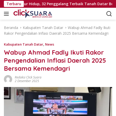
L
li Seumur Hidup, 32 Penggalang Terbaik Tanah Datar Bertolak
Terbaru
a
n
g
s
Beranda
Kabupaten Tanah Datar
Wabup Ahmad Fadly Ikuti
u
Rakor Pengendalian Inflasi Daerah 2025 Bersama Kemendagri
n
g
Kabupaten Tanah Datar
,
News
k
Wabup Ahmad Fadly Ikuti Rakor
e
Pengendalian Inflasi Daerah 2025
k
o
Bersama Kemendagri
n
t
Redaksi Click Suara
2 Desember 2025
e
n