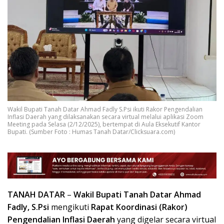
Wakil Bupati Tanah Datar Ahmad Fadly S.Psi ikuti Rakor Pengendalian
Inflasi Daerah yang dilaksanakan secara virtual melalui aplikasi Zoom
Meeting pada Selasa (2/12/2025), bertempat di Aula Eksekutif Kantor
Bupati. (Sumber Foto : Humas Tanah Datar/Clicksuara.com)
TANAH DATAR
–
Wakil Bupati Tanah Datar Ahmad
Fadly, S.Psi
mengikuti
Rapat Koordinasi (Rakor)
Pengendalian Inflasi Daerah
yang digelar secara virtual