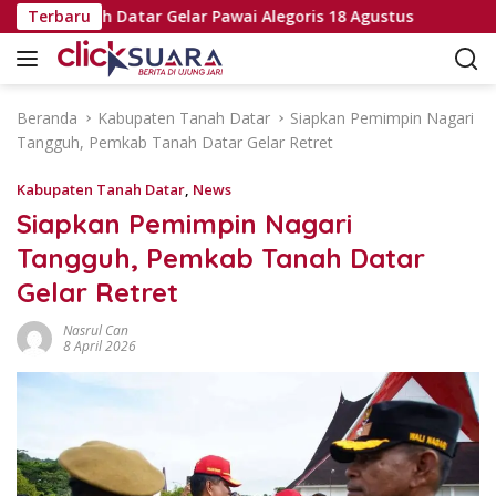
L
b Tanah Datar Gelar Pawai Alegoris 18 Agustus
Terbaru
Pembah
a
n
g
s
Beranda
Kabupaten Tanah Datar
Siapkan Pemimpin Nagari
u
Tangguh, Pemkab Tanah Datar Gelar Retret
n
g
Kabupaten Tanah Datar
,
News
k
Siapkan Pemimpin Nagari
e
Tangguh, Pemkab Tanah Datar
k
o
Gelar Retret
n
t
Nasrul Can
8 April 2026
e
n