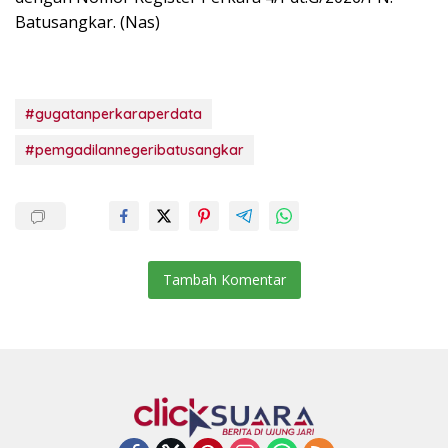
Batusangkar. (Nas)
#gugatanperkaraperdata
#pemgadilannegeribatusangkar
Tambah Komentar