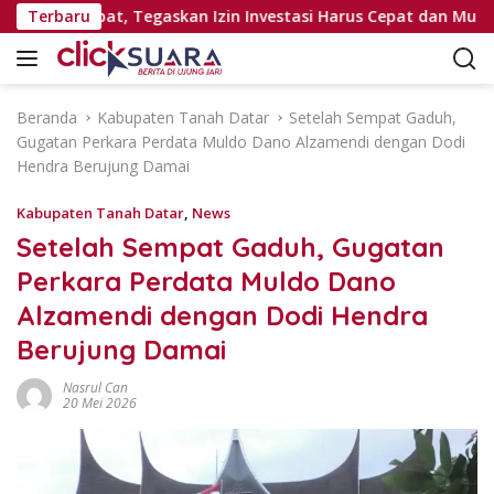
L
asi Pejabat, Tegaskan Izin Investasi Harus Cepat dan Mudah
Terbaru
a
n
g
s
Beranda
Kabupaten Tanah Datar
Setelah Sempat Gaduh,
u
Gugatan Perkara Perdata Muldo Dano Alzamendi dengan Dodi
n
Hendra Berujung Damai
g
k
Kabupaten Tanah Datar
,
News
e
Setelah Sempat Gaduh, Gugatan
k
Perkara Perdata Muldo Dano
o
n
Alzamendi dengan Dodi Hendra
t
Berujung Damai
e
n
Nasrul Can
20 Mei 2026