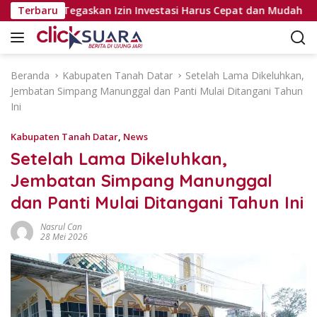
L
Pejabat, Tegaskan Izin Investasi Harus Cepat dan Mudah
Terbaru
a
n
g
s
Beranda
Kabupaten Tanah Datar
Setelah Lama Dikeluhkan,
u
Jembatan Simpang Manunggal dan Panti Mulai Ditangani Tahun
n
Ini
g
k
Kabupaten Tanah Datar
,
News
e
Setelah Lama Dikeluhkan,
k
Jembatan Simpang Manunggal
o
n
dan Panti Mulai Ditangani Tahun Ini
t
e
Nasrul Can
28 Mei 2026
n