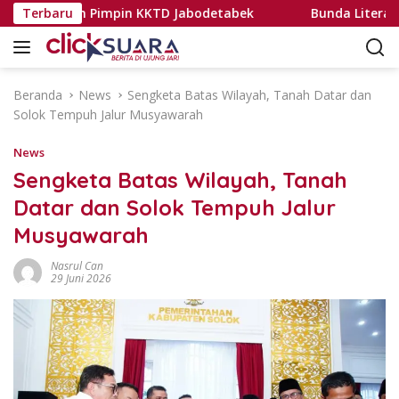
L
sril Jamain Pimpin KKTD Jabodetabek
Terbaru
Bunda Literasi Do
a
n
g
s
Beranda
News
Sengketa Batas Wilayah, Tanah Datar dan
u
Solok Tempuh Jalur Musyawarah
n
g
News
k
Sengketa Batas Wilayah, Tanah
e
Datar dan Solok Tempuh Jalur
k
o
Musyawarah
n
t
Nasrul Can
29 Juni 2026
e
n