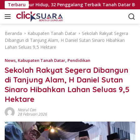
L
ali Seumur Hidup, 32 Penggalang Terbaik Tanah Datar Bertolak
Terbaru
a
n
g
s
Beranda
Kabupaten Tanah Datar
Sekolah Rakyat Segera
u
Dibangun di Tanjung Alam, H Daniel Sutan Sinaro Hibahkan
n
Lahan Seluas 9,5 Hektare
g
k
News
,
Kabupaten Tanah Datar
,
Pendidikan
e
Sekolah Rakyat Segera Dibangun
k
di Tanjung Alam, H Daniel Sutan
o
n
Sinaro Hibahkan Lahan Seluas 9,5
t
Hektare
e
n
Nasrul Can
28 Februari 2026