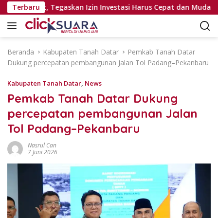
L
i Pejabat, Tegaskan Izin Investasi Harus Cepat dan Mudah
Terbaru
a
n
g
s
Beranda
Kabupaten Tanah Datar
Pemkab Tanah Datar
u
Dukung percepatan pembangunan Jalan Tol Padang–Pekanbaru
n
g
Kabupaten Tanah Datar
,
News
k
Pemkab Tanah Datar Dukung
e
percepatan pembangunan Jalan
k
o
Tol Padang–Pekanbaru
n
t
Nasrul Can
7 Juni 2026
e
n