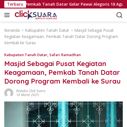
L
ke-81 RI, Pemkab Tanah Datar Gelar Pawai Alegoris 18 Agustus
Terbaru
a
n
g
s
Beranda
Kabupaten Tanah Datar
Masjid Sebagai Pusat
u
Kegiatan Keagamaan, Pemkab Tanah Datar Dorong Program
n
Kembali ke Surau
g
k
Kabupaten Tanah Datar
,
Safari Ramadhan
e
Masjid Sebagai Pusat Kegiatan
k
Keagamaan, Pemkab Tanah Datar
o
n
Dorong Program Kembali ke Surau
t
e
Redaksi Click Suara
16 Maret 2025
n