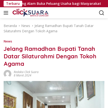
L
yat Tanjung Alam Buka Peluang Usaha bagi Masyarakat
Terbaru
a
n
g
s
Beranda
News
Jelang Ramadhan Bupati Tanah Datar
u
Silaturahmi Dengan Tokoh Agama
n
g
News
k
Jelang Ramadhan Bupati Tanah
e
Datar Silaturahmi Dengan Tokoh
k
o
Agama
n
t
Redaksi Click Suara
8 Maret 2024
e
n