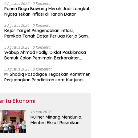
2 Agustus 2026
0 Komentar
Panen Raya Bawang Merah Jadi Langkah
Nyata Tekan Inflasi di Tanah Datar
3 Agustus 2026
0 Komentar
Kejar Target Pengendalian Inflasi,
Pemkab Tanah Datar Perluas Kerja Sama
Antar Daerah
5 Agustus 2026
0 Komentar
Wabup Ahmad Fadly: Diklat Paskibraka
Bentuk Calon Pemimpin Berkarakter
Pancasila
5 Agustus 2026
0 Komentar
M. Shadiq Pasadigoe Tegaskan Komitmen
Perjuangkan Pendidikan saat Kunjungi
SDN 42 Kota Padang
erita Ekonomi
16 Juni 2026
Kuliner Minang Mendunia,
Menteri Ekraf Resmikan
Restoran Sederhana di
Singapura