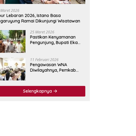
 Maret 2026
bur Lebaran 2026, Istano Basa
garuyung Ramai Dikunjungi Wisatawan
25 Maret 2026
Pastikan Kenyamanan
Pengunjung, Bupati Eka
Putra Tinjau Fasilitas
Wisata Istano Basa
Pagaruyuang
11 Februari 2026
Pengawasan WNA
Diwilayahnya, Pemkab
Tanah Datar Jalin
Kerjasama dengan
Imigrasi Kelas I Non TPI
Selengkapnya
Agam