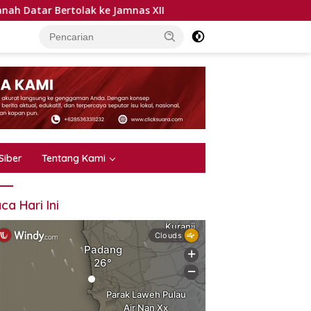
ertolak ke Jamnas XII
Bupati: Air Bersih Kebutuhan Da
Siber
Tentang Kami
ca Hari Ini