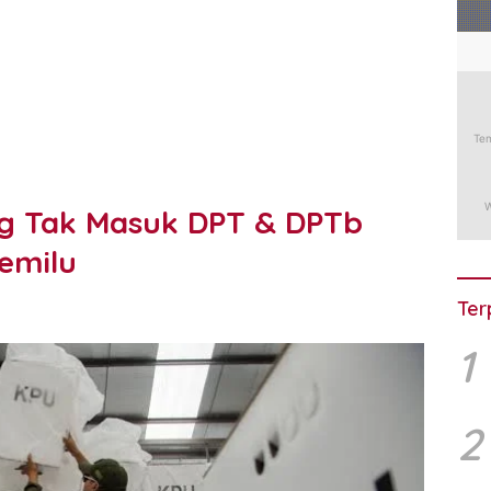
ng Tak Masuk DPT & DPTb
emilu
Ter
1
2