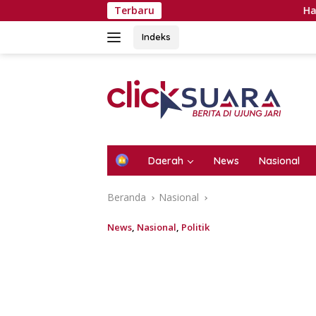
Langsung
Terbaru
Hanya Berpelua
ke
konten
Indeks
H
Daerah
News
Nasional
o
m
Beranda
Nasional
e
News
,
Nasional
,
Politik