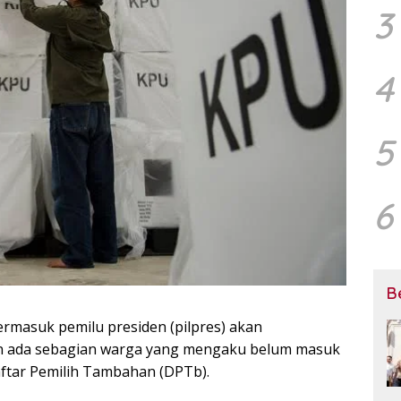
3
4
5
6
B
ermasuk pemilu presiden (pilpres) akan
n ada sebagian warga yang mengaku belum masuk
aftar Pemilih Tambahan (DPTb).