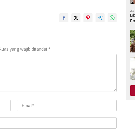
25
Li
Pa
Ruas yang wajib ditandai
*