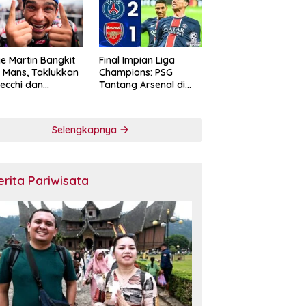
e Martin Bangkit
Final Impian Liga
e Mans, Taklukkan
Champions: PSG
ecchi dan
Tantang Arsenal di
skan Diri sebagai
Budapest
ntang Gelar
oGP 2026
Selengkapnya
erita Pariwisata