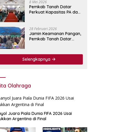
8 Mei 2026
Pemkab Tanah Datar
Perkuat Kapasitas PA dan
KPA Lewat Bimtek
Pengadaan Barang dan
Jasa.
28 Februari 2026
Jamin Keamanan Pangan,
Pemkab Tanah Datar
Perkuat Pengawasan
Bahan Makanan di Pasar
Pabukoan
Selengkapnya
ita Olahraga
yol Juara Piala Dunia FIFA 2026 Usai
ukkan Argentina di Final