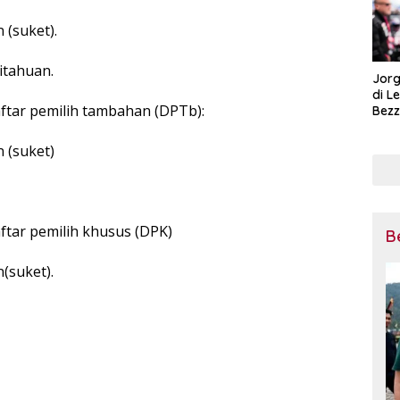
 (suket).
itahuan.
Jorg
di L
aftar pemilih tambahan (DPTb):
Bezz
Tega
Pena
 (suket)
Mot
ftar pemilih khusus (DPK)
B
(suket).