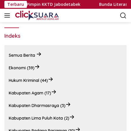
L
ril Jamain Pimpin KKTD Jabodetabek
Terbaru
Bunda Literasi Dor
a
n
g
s
u
Indeks
n
g
k
Semua Berita
e
k
Ekonomi (39)
o
n
Hukum Kriminal (44)
t
e
Kabupaten Agam (17)
n
Kabupaten Dharmasraya (3)
Kabupaten Lima Puluh Kota (2)
Kabupaten Padang Pariaman (10)