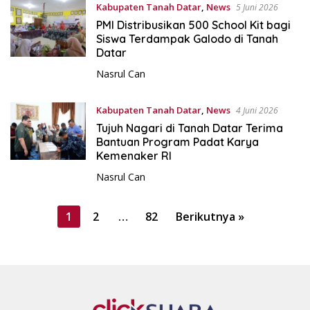
Kabupaten Tanah Datar
,
News
5 Juni 2026
PMI Distribusikan 500 School Kit bagi
Siswa Terdampak Galodo di Tanah
Datar
Nasrul Can
Kabupaten Tanah Datar
,
News
4 Juni 2026
Tujuh Nagari di Tanah Datar Terima
Bantuan Program Padat Karya
Kemenaker RI
Nasrul Can
P
1
2
…
82
Berikutnya »
a
g
i
n