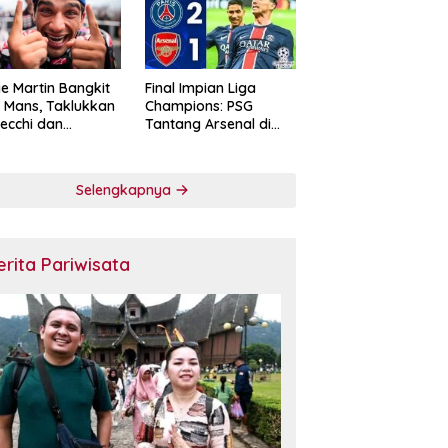
e Martin Bangkit
Final Impian Liga
e Mans, Taklukkan
Champions: PSG
ecchi dan
Tantang Arsenal di
skan Diri sebagai
Budapest
ntang Gelar
oGP 2026
Selengkapnya
erita Pariwisata