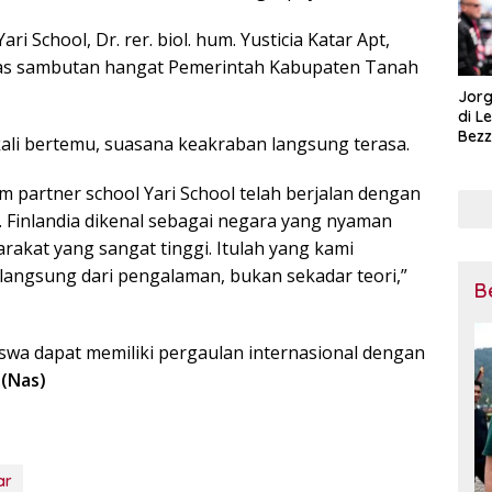
 School, Dr. rer. biol. hum. Yusticia Katar Apt,
tas sambutan hangat Pemerintah Kabupaten Tanah
Jorg
di L
Bezz
ali bertemu, suasana keakraban langsung terasa.
Tega
Pena
m partner school Yari School telah berjalan dengan
Mot
. Finlandia dikenal sebagai negara yang nyaman
rakat yang sangat tinggi. Itulah yang kami
 langsung dari pengalaman, bukan sekadar teori,”
B
iswa dapat memiliki pergaulan internasional dengan
.
(Nas)
ar