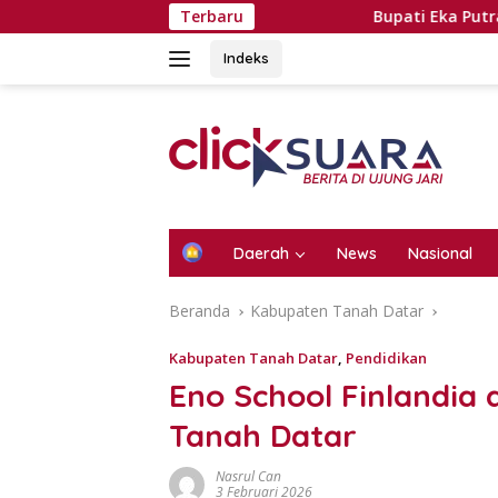
Langsung
Terbaru
Bupati Eka Putra Rotasi Pejab
ke
konten
Indeks
H
Daerah
News
Nasional
o
m
Beranda
Kabupaten Tanah Datar
e
Kabupaten Tanah Datar
,
Pendidikan
Eno School Finlandia 
Tanah Datar
Nasrul Can
3 Februari 2026