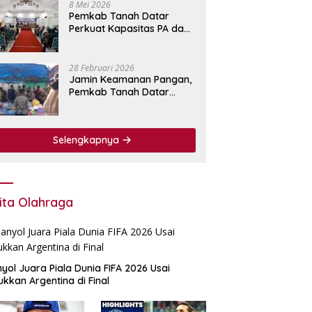
8 Mei 2026
Pemkab Tanah Datar
Perkuat Kapasitas PA dan
KPA Lewat Bimtek
Pengadaan Barang dan
Jasa.
28 Februari 2026
Jamin Keamanan Pangan,
Pemkab Tanah Datar
Perkuat Pengawasan
Bahan Makanan di Pasar
Pabukoan
Selengkapnya
ita Olahraga
yol Juara Piala Dunia FIFA 2026 Usai
ukkan Argentina di Final