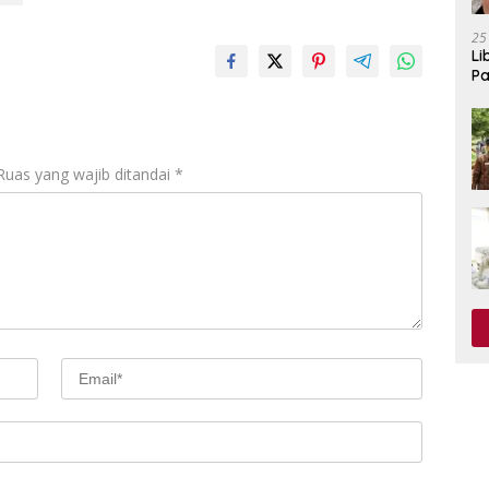
25
Li
Pa
Ruas yang wajib ditandai
*