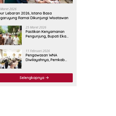
 Maret 2026
bur Lebaran 2026, Istano Basa
garuyung Ramai Dikunjungi Wisatawan
25 Maret 2026
Pastikan Kenyamanan
Pengunjung, Bupati Eka
Putra Tinjau Fasilitas
Wisata Istano Basa
Pagaruyuang
11 Februari 2026
Pengawasan WNA
Diwilayahnya, Pemkab
Tanah Datar Jalin
Kerjasama dengan
Imigrasi Kelas I Non TPI
Selengkapnya
Agam