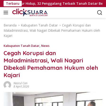
L
li Seumur Hidup, 32 Penggalang Terbaik Tanah Datar Bertolak 
Terbaru
a
n
g
s
Beranda
Kabupaten Tanah Datar
Cegah Korupsi dan
u
Maladministrasi, Wali Nagari Dibekali Pemahaman Hukum oleh
n
Kajari
g
k
Kabupaten Tanah Datar
,
News
e
Cegah Korupsi dan
k
Maladministrasi, Wali Nagari
o
n
Dibekali Pemahaman Hukum oleh
t
Kajari
e
n
Nasrul Can
8 April 2026