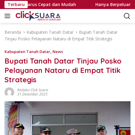
L
Investasi Harus Cepat dan Mudah
Terbaru
Hanya Berpeluang Seka
a
n
g
s
Beranda
Kabupaten Tanah Datar
Bupati Tanah Datar
u
Tinjau Posko Pelayanan Nataru di Empat Titik Strategis
n
g
Kabupaten Tanah Datar
,
News
k
Bupati Tanah Datar Tinjau Posko
e
Pelayanan Nataru di Empat Titik
k
o
Strategis
n
t
Redaksi Click Suara
31 Desember 2025
e
n