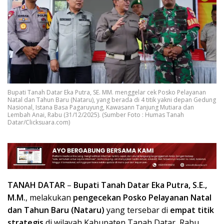
Bupati Tanah Datar Eka Putra, SE. MM. menggelar cek Posko Pelayanan
Natal dan Tahun Baru (Nataru), yang berada di 4 titik yakni depan Gedung
Nasional, Istana Basa Pagaruyung, Kawasann Tanjung Mutiara dan
Lembah Anai, Rabu (31/12/2025). (Sumber Foto : Humas Tanah
Datar/Clicksuara.com)
TANAH DATAR
–
Bupati Tanah Datar Eka Putra, S.E.,
M.M.
, melakukan
pengecekan Posko Pelayanan Natal
dan Tahun Baru (Nataru)
yang tersebar di
empat titik
strategis
di wilayah Kabupaten Tanah Datar, Rabu