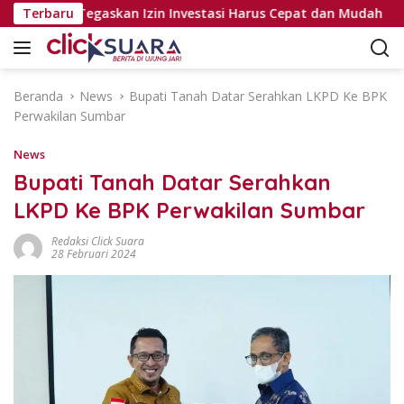
L
Pejabat, Tegaskan Izin Investasi Harus Cepat dan Mudah
Terbaru
a
n
g
s
Beranda
News
Bupati Tanah Datar Serahkan LKPD Ke BPK
u
Perwakilan Sumbar
n
g
News
k
Bupati Tanah Datar Serahkan
e
LKPD Ke BPK Perwakilan Sumbar
k
o
Redaksi Click Suara
n
28 Februari 2024
t
e
n