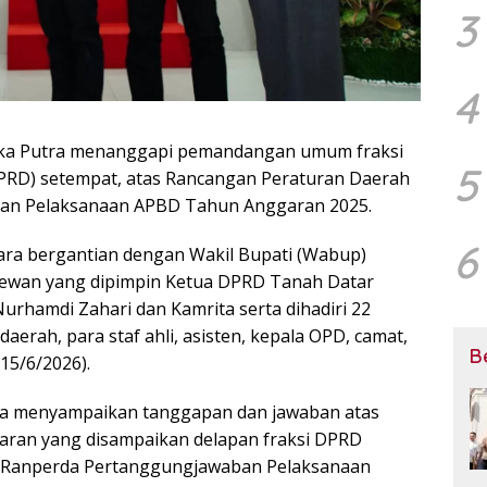
3
4
Eka Putra menanggapi pemandangan umum fraksi
5
PRD) setempat, atas Rancangan Peraturan Daerah
ban Pelaksanaan APBD Tahun Anggaran 2025.
6
ara bergantian dengan Wakil Bupati (Wabup)
dewan yang dipimpin Ketua DPRD Tanah Datar
urhamdi Zahari dan Kamrita serta dihadiri 22
aerah, para staf ahli, asisten, kepala OPD, camat,
B
15/6/2026).
tra menyampaikan tanggapan dan jawaban atas
saran yang disampaikan delapan fraksi DPRD
 Ranperda Pertanggungjawaban Pelaksanaan