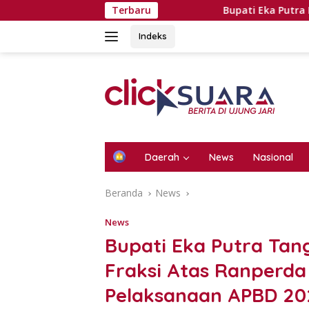
Langsung
Terbaru
Bupati Eka Putra Rotasi Pejabat, T
ke
konten
Indeks
H
Daerah
News
Nasional
o
m
Beranda
News
e
News
Bupati Eka Putra T
Fraksi Atas Ranperd
Pelaksanaan APBD 20