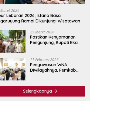
 Maret 2026
bur Lebaran 2026, Istano Basa
garuyung Ramai Dikunjungi Wisatawan
25 Maret 2026
Pastikan Kenyamanan
Pengunjung, Bupati Eka
Putra Tinjau Fasilitas
Wisata Istano Basa
Pagaruyuang
11 Februari 2026
Pengawasan WNA
Diwilayahnya, Pemkab
Tanah Datar Jalin
Kerjasama dengan
Imigrasi Kelas I Non TPI
Selengkapnya
Agam