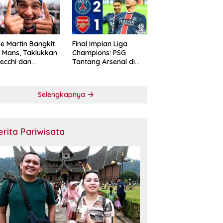
e Martin Bangkit
Final Impian Liga
e Mans, Taklukkan
Champions: PSG
ecchi dan
Tantang Arsenal di
skan Diri sebagai
Budapest
ntang Gelar
oGP 2026
Selengkapnya
erita Pariwisata