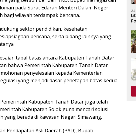
 dana yang bersumber dari TKD, Bupati menegaskan
doman pada Surat Edaran Menteri Dalam Negeri
25
h bagi wilayah terdampak bencana.
Li
Pa
ndukung sektor pendidikan, kesehatan,
 kesiapsiagaan bencana, serta bidang lainnya yang
atanya.
esaian tapal batas antara Kabupaten Tanah Datar
skan bahwa Pemerintah Kabupaten Tanah Datar
ermohonan penyelesaian kepada Kementerian
regulasi yang menjadi dasar penetapan batas kedua
 Pemerintah Kabupaten Tanah Datar juga telah
merintah Kabupaten Solok guna mencari solusi
h yang berada di kawasan Nagari Simawang.
tan Pendapatan Asli Daerah (PAD), Bupati