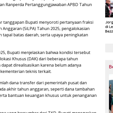
aan Ranperda Pertanggungjawaban APBD Tahun
r tanggapan Bupati menyoroti pertanyaan fraksi
Jorg
di L
an Anggaran (SiLPA) Tahun 2025, pengalokasian
Bezz
n tapal batas daerah, serta upaya peningkatan
Tega
Pena
Mot
25, Bupati menjelaskan bahwa kondisi tersebut
lokasi Khusus (DAK) dari beberapa tahun
 dapat direalisasikan karena belum adanya
B
kementerian teknis terkait.
jumlah dana transfer dari pemerintah pusat dan
ada akhir tahun anggaran, seperti dana tambahan
 serta bantuan keuangan khusus untuk penanganan