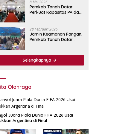
8 Mei 2026
Pemkab Tanah Datar
Perkuat Kapasitas PA dan
KPA Lewat Bimtek
Pengadaan Barang dan
Jasa.
28 Februari 2026
Jamin Keamanan Pangan,
Pemkab Tanah Datar
Perkuat Pengawasan
Bahan Makanan di Pasar
Pabukoan
Selengkapnya
ita Olahraga
yol Juara Piala Dunia FIFA 2026 Usai
ukkan Argentina di Final