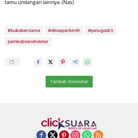
tamu undangan lainnya. (Nas)
#bukabersama
#dinasperkimlh
#petugask3
pemkabtanahdatar
Tambah Komentar