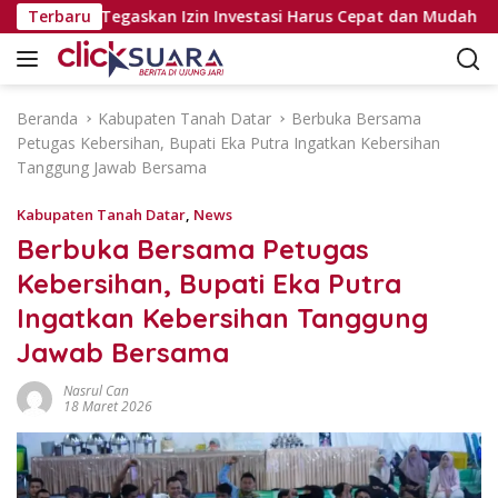
L
Pejabat, Tegaskan Izin Investasi Harus Cepat dan Mudah
Terbaru
a
n
g
s
Beranda
Kabupaten Tanah Datar
Berbuka Bersama
u
Petugas Kebersihan, Bupati Eka Putra Ingatkan Kebersihan
n
Tanggung Jawab Bersama
g
k
Kabupaten Tanah Datar
,
News
e
Berbuka Bersama Petugas
k
Kebersihan, Bupati Eka Putra
o
n
Ingatkan Kebersihan Tanggung
t
Jawab Bersama
e
n
Nasrul Can
18 Maret 2026