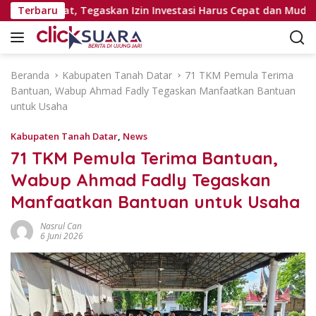
L
si Pejabat, Tegaskan Izin Investasi Harus Cepat dan Mudah
Terbaru
a
n
g
s
Beranda
Kabupaten Tanah Datar
71 TKM Pemula Terima
u
Bantuan, Wabup Ahmad Fadly Tegaskan Manfaatkan Bantuan
n
untuk Usaha
g
k
Kabupaten Tanah Datar
,
News
e
71 TKM Pemula Terima Bantuan,
k
Wabup Ahmad Fadly Tegaskan
o
n
Manfaatkan Bantuan untuk Usaha
t
e
Nasrul Can
6 Juni 2026
n