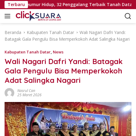
L
 Sekali Seumur Hidup, 32 Penggalang Terbaik Tanah Datar Bert
Terbaru
a
n
g
s
Beranda
Kabupaten Tanah Datar
Wali Nagari Dafri Yandi:
u
Batagak Gala Pengulu Bisa Memperkokoh Adat Salingka Nagari
n
g
Kabupaten Tanah Datar
,
News
k
Wali Nagari Dafri Yandi: Batagak
e
Gala Pengulu Bisa Memperkokoh
k
o
Adat Salingka Nagari
n
t
Nasrul Can
25 Maret 2026
e
n