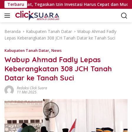
L
asi Pejabat, Tegaskan Izin Investasi Harus Cepat dan Mudah
Terbaru
a
n
g
s
Beranda
Kabupaten Tanah Datar
Wabup Ahmad Fadly
u
Lepas Keberangkatan 308 JCH Tanah Datar ke Tanah Suci
n
g
Kabupaten Tanah Datar
,
News
k
Wabup Ahmad Fadly Lepas
e
Keberangkatan 308 JCH Tanah
k
o
Datar ke Tanah Suci
n
t
Redaksi Click Suara
11 Mei 2025
e
n