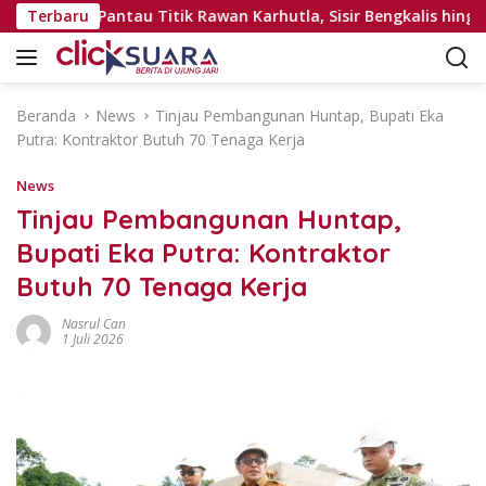
L
oli Udara Pantau Titik Rawan Karhutla, Sisir Bengkalis hingga R
Terbaru
a
n
g
s
Beranda
News
Tinjau Pembangunan Huntap, Bupati Eka
u
Putra: Kontraktor Butuh 70 Tenaga Kerja
n
g
News
k
Tinjau Pembangunan Huntap,
e
Bupati Eka Putra: Kontraktor
k
o
Butuh 70 Tenaga Kerja
n
t
Nasrul Can
1 Juli 2026
e
n