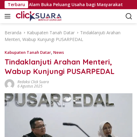
L
t Tanjung Alam Buka Peluang Usaha bagi Masyarakat
Terbaru
a
n
g
s
Beranda
Kabupaten Tanah Datar
Tindaklanjuti Arahan
u
Menteri, Wabup Kunjungi PUSARPEDAL
n
g
Kabupaten Tanah Datar
,
News
k
Tindaklanjuti Arahan Menteri,
e
Wabup Kunjungi PUSARPEDAL
k
o
Redaksi Click Suara
n
6 Agustus 2025
t
e
n