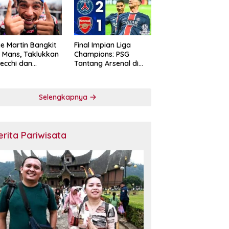
e Martin Bangkit
Final Impian Liga
e Mans, Taklukkan
Champions: PSG
ecchi dan
Tantang Arsenal di
skan Diri sebagai
Budapest
ntang Gelar
oGP 2026
Selengkapnya
erita Pariwisata