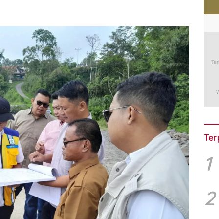
Ter
1
2