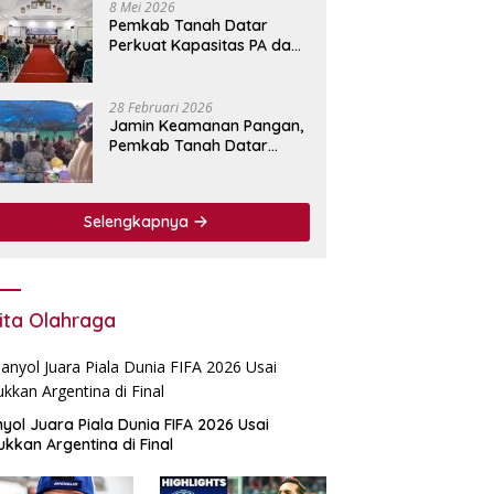
8 Mei 2026
Pemkab Tanah Datar
Perkuat Kapasitas PA dan
KPA Lewat Bimtek
Pengadaan Barang dan
Jasa.
28 Februari 2026
Jamin Keamanan Pangan,
Pemkab Tanah Datar
Perkuat Pengawasan
Bahan Makanan di Pasar
Pabukoan
Selengkapnya
ita Olahraga
yol Juara Piala Dunia FIFA 2026 Usai
ukkan Argentina di Final