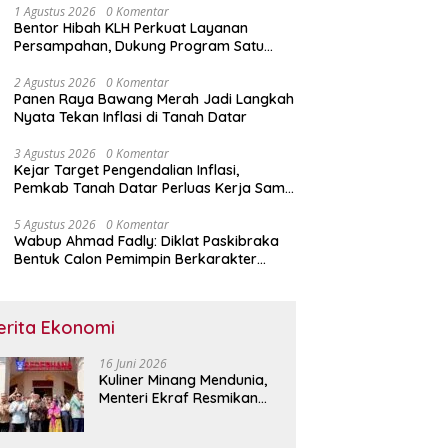
1 Agustus 2026
0 Komentar
Bentor Hibah KLH Perkuat Layanan
Persampahan, Dukung Program Satu
Nagari Satu Bank Sampah
2 Agustus 2026
0 Komentar
Panen Raya Bawang Merah Jadi Langkah
Nyata Tekan Inflasi di Tanah Datar
3 Agustus 2026
0 Komentar
Kejar Target Pengendalian Inflasi,
Pemkab Tanah Datar Perluas Kerja Sama
Antar Daerah
5 Agustus 2026
0 Komentar
Wabup Ahmad Fadly: Diklat Paskibraka
Bentuk Calon Pemimpin Berkarakter
Pancasila
erita Ekonomi
16 Juni 2026
Kuliner Minang Mendunia,
Menteri Ekraf Resmikan
Restoran Sederhana di
Singapura