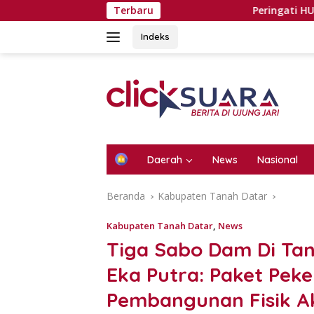
Langsung
Terbaru
Peringati HUT ke-81 RI, 
ke
konten
Indeks
H
Daerah
News
Nasional
o
m
Beranda
Kabupaten Tanah Datar
e
Kabupaten Tanah Datar
,
News
Tiga Sabo Dam Di Ta
Eka Putra: Paket Peke
Pembangunan Fisik A