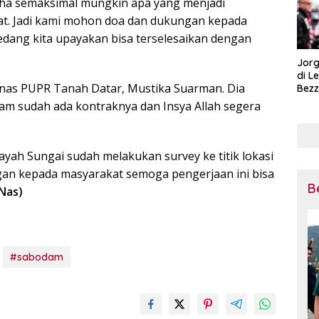
aha semaksimal mungkin apa yang menjadi
t. Jadi kami mohon doa dan dukungan kepada
ang kita upayakan bisa terselesaikan dengan
Jorg
di L
inas PUPR Tanah Datar, Mustika Suarman. Dia
Bezz
Tega
 sudah ada kontraknya dan Insya Allah segera
Pena
Mot
yah Sungai sudah melakukan survey ke titik lokasi
n kepada masyarakat semoga pengerjaan ini bisa
B
Nas)
#sabodam