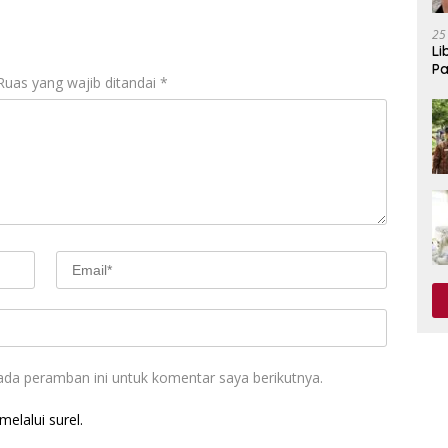
25
Li
Pa
Ruas yang wajib ditandai
*
ada peramban ini untuk komentar saya berikutnya.
elalui surel.