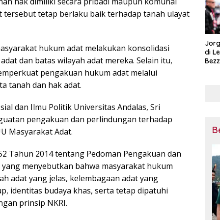
ah hak dimiliki secara pribadi maupun komunal
 tersebut tetap berlaku baik terhadap tanah ulayat
Jorg
asyarakat hukum adat melakukan konsolidasi
di L
dat dan batas wilayah adat mereka. Selain itu,
Bezz
Tega
memperkuat pengakuan hukum adat melalui
Pena
a tanah dan hak adat.
Mot
sial dan Ilmu Politik Universitas Andalas, Sri
guatan pengakuan dan perlindungan terhadap
B
U Masyarakat Adat.
52 Tahun 2014 tentang Pedoman Pengakuan dan
, yang menyebutkan bahwa masyarakat hukum
ayah adat yang jelas, kelembagaan adat yang
, identitas budaya khas, serta tetap dipatuhi
ngan prinsip NKRI.