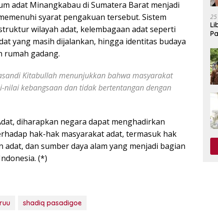
kum adat Minangkabau di Sumatera Barat menjadi
memenuhi syarat pengakuan tersebut. Sistem
25
Li
 struktur wilayah adat, kelembagaan adat seperti
Pa
at yang masih dijalankan, hingga identitas budaya
an rumah gadang.
 Basandi Kitabullah menunjukkan bahwa masyarakat
i-nilai kebangsaan dan tidak bertentangan dengan
dat, diharapkan negara dapat menghadirkan
erhadap hak-hak masyarakat adat, termasuk hak
n adat, dan sumber daya alam yang menjadi bagian
ndonesia. (*)
ruu
shadiq pasadigoe