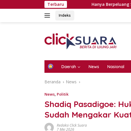
Langsung
Terbaru
Hanya Berpeluang Sekali Seumur Hidu
ke
konten
Indeks
H
Daerah
News
Nasional
o
m
Beranda
News
e
News
,
Politik
Shadiq Pasadigoe: H
Sudah Mengakar Kuat
Redaksi Click Suara
7 Mei 2026