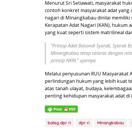
Menurut Sri Setiawati, masyarakat hu
contoh konkret masyarakat adat yang 
nagari di Minangkabau dinilai memiliki
Kerapatan Adat Nagari (KAN), hukum ad
yang kuat seperti sistem matrilineal d
“Prinsip Adat Basandi Syarak, Syarak
Minangkabau tetap selaras dengan nila
prinsip NKRI,” ujarnya.
Melalui penyusunan RUU Masyarakat A
perlindungan hukum yang lebih kuat t
atas tanah ulayat, budaya, kelembagaa
penting kehidupan masyarakat adat di I
baleg dpr ri
dpr ri
Minangkabau