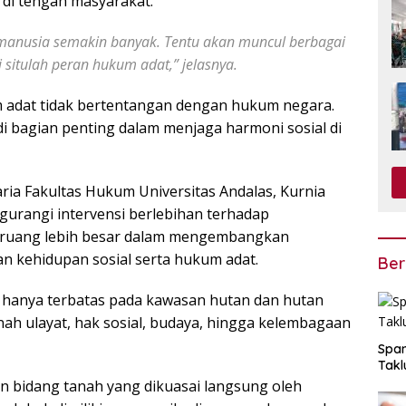
 di tengah masyarakat.
i manusia semakin banyak. Tentu akan muncul berbagai
i situlah peran hukum adat,” jelasnya.
adat tidak bertentangan dengan hukum negara.
i bagian penting dalam menjaga harmoni sosial di
ia Fakultas Hukum Universitas Andalas, Kurnia
urangi intervensi berlebihan terhadap
i ruang lebih besar dalam mengembangkan
an kehidupan sosial serta hukum adat.
Ber
k hanya terbatas pada kawasan hutan dan hutan
ah ulayat, hak sosial, budaya, hingga kelembagaan
Span
Takl
n bidang tanah yang dikuasai langsung oleh