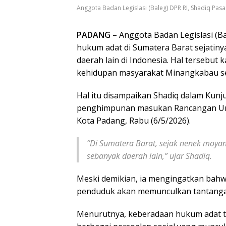
Anggota Badan Legislasi (Baleg) DPR RI, Shadiq Pasad
PADANG
– Anggota Badan Legislasi (B
hukum adat di Sumatera Barat sejatin
daerah lain di Indonesia. Hal tersebut 
kehidupan masyarakat Minangkabau sej
Hal itu disampaikan Shadiq dalam Kunju
penghimpunan masukan Rancangan Un
Kota Padang, Rabu (6/5/2026).
“Di Sumatera Barat, sejak nenek moya
sebanyak daerah lain,” ujar Shadiq.
Meski demikian, ia mengingatkan ba
penduduk akan memunculkan tantangan 
Menurutnya, keberadaan hukum adat te