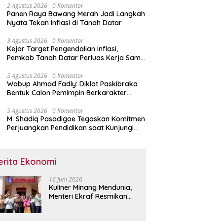
2 Agustus 2026
0 Komentar
Panen Raya Bawang Merah Jadi Langkah
Nyata Tekan Inflasi di Tanah Datar
3 Agustus 2026
0 Komentar
Kejar Target Pengendalian Inflasi,
Pemkab Tanah Datar Perluas Kerja Sama
Antar Daerah
5 Agustus 2026
0 Komentar
Wabup Ahmad Fadly: Diklat Paskibraka
Bentuk Calon Pemimpin Berkarakter
Pancasila
5 Agustus 2026
0 Komentar
M. Shadiq Pasadigoe Tegaskan Komitmen
Perjuangkan Pendidikan saat Kunjungi
SDN 42 Kota Padang
erita Ekonomi
16 Juni 2026
Kuliner Minang Mendunia,
Menteri Ekraf Resmikan
Restoran Sederhana di
Singapura