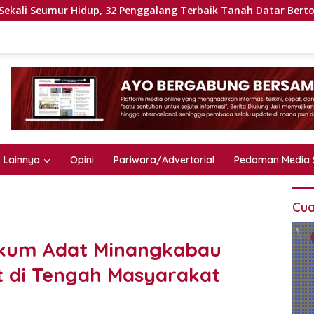
p, 32 Penggalang Terbaik Tanah Datar Bertolak ke Jamnas XII
Lainnya
Opini
Pariwara/Advertorial
Pedoman Media 
Cua
ukum Adat Minangkabau
 di Tengah Masyarakat