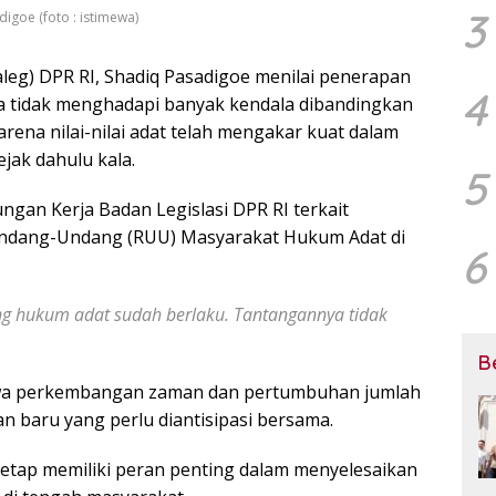
3
igoe (foto : istimewa)
aleg) DPR RI, Shadiq Pasadigoe menilai penerapan
4
ya tidak menghadapi banyak kendala dibandingkan
karena nilai-nilai adat telah mengakar kuat dalam
ak dahulu kala.
5
ngan Kerja Badan Legislasi DPR RI terkait
dang-Undang (RUU) Masyarakat Hukum Adat di
6
ng hukum adat sudah berlaku. Tantangannya tidak
B
hwa perkembangan zaman dan pertumbuhan jumlah
baru yang perlu diantisipasi bersama.
tap memiliki peran penting dalam menyelesaikan