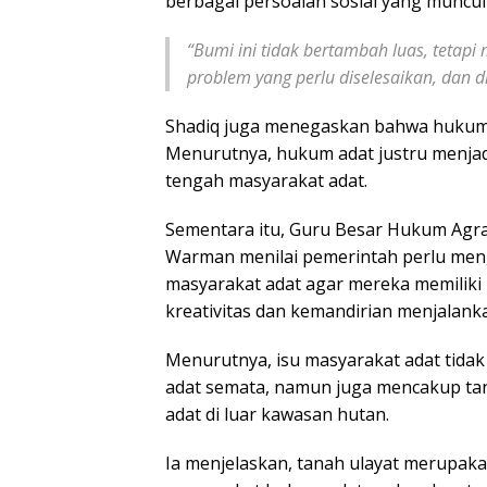
berbagai persoalan sosial yang muncul
“Bumi ini tidak bertambah luas, tetap
problem yang perlu diselesaikan, dan d
Shadiq juga menegaskan bahwa hukum 
Menurutnya, hukum adat justru menjad
tengah masyarakat adat.
Sementara itu, Guru Besar Hukum Agrar
Warman menilai pemerintah perlu meng
masyarakat adat agar mereka memilik
kreativitas dan kemandirian menjalank
Menurutnya, isu masyarakat adat tida
adat semata, namun juga mencakup tan
adat di luar kawasan hutan.
Ia menjelaskan, tanah ulayat merupaka