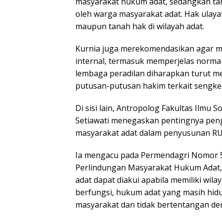
masyarakat hukum adat, sedangkan tan
oleh warga masyarakat adat. Hak ulayat
maupun tanah hak di wilayah adat.
Kurnia juga merekomendasikan agar m
internal, termasuk memperjelas norma a
lembaga peradilan diharapkan turut 
putusan-putusan hakim terkait sengket
Di sisi lain, Antropolog Fakultas Ilmu So
Setiawati menegaskan pentingnya pen
masyarakat adat dalam penyusunan RU
Ia mengacu pada Permendagri Nomor 
Perlindungan Masyarakat Hukum Adat
adat dapat diakui apabila memiliki wil
berfungsi, hukum adat yang masih hidup
masyarakat dan tidak bertentangan de