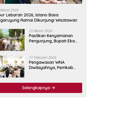
 Maret 2026
bur Lebaran 2026, Istano Basa
garuyung Ramai Dikunjungi Wisatawan
25 Maret 2026
Pastikan Kenyamanan
Pengunjung, Bupati Eka
Putra Tinjau Fasilitas
Wisata Istano Basa
Pagaruyuang
11 Februari 2026
Pengawasan WNA
Diwilayahnya, Pemkab
Tanah Datar Jalin
Kerjasama dengan
Imigrasi Kelas I Non TPI
Selengkapnya
Agam