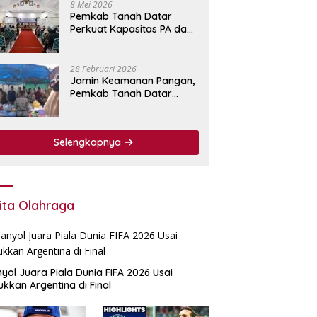
8 Mei 2026
Pemkab Tanah Datar
Perkuat Kapasitas PA dan
KPA Lewat Bimtek
Pengadaan Barang dan
Jasa.
28 Februari 2026
Jamin Keamanan Pangan,
Pemkab Tanah Datar
Perkuat Pengawasan
Bahan Makanan di Pasar
Pabukoan
Selengkapnya
ita Olahraga
yol Juara Piala Dunia FIFA 2026 Usai
ukkan Argentina di Final