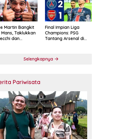
e Martin Bangkit
Final Impian Liga
e Mans, Taklukkan
Champions: PSG
ecchi dan
Tantang Arsenal di
skan Diri sebagai
Budapest
ntang Gelar
oGP 2026
Selengkapnya
erita Pariwisata