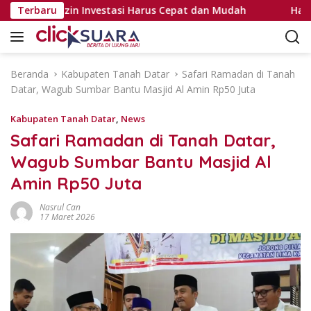
L
gaskan Izin Investasi Harus Cepat dan Mudah
Terbaru
Hanya Ber
a
n
g
s
Beranda
Kabupaten Tanah Datar
Safari Ramadan di Tanah
u
Datar, Wagub Sumbar Bantu Masjid Al Amin Rp50 Juta
n
g
Kabupaten Tanah Datar
,
News
k
Safari Ramadan di Tanah Datar,
e
Wagub Sumbar Bantu Masjid Al
k
o
Amin Rp50 Juta
n
t
Nasrul Can
17 Maret 2026
e
n