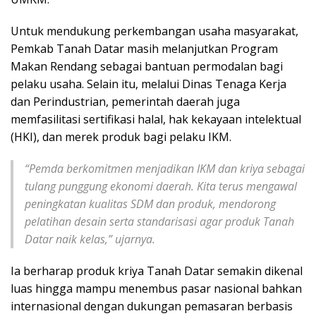
Untuk mendukung perkembangan usaha masyarakat,
Pemkab Tanah Datar masih melanjutkan Program
Makan Rendang sebagai bantuan permodalan bagi
pelaku usaha. Selain itu, melalui Dinas Tenaga Kerja
dan Perindustrian, pemerintah daerah juga
memfasilitasi sertifikasi halal, hak kekayaan intelektual
(HKI), dan merek produk bagi pelaku IKM.
“Pemda berkomitmen menjadikan IKM dan kriya sebagai
tulang punggung ekonomi daerah. Kita terus mengawal
peningkatan kualitas SDM dan produk, mendorong
pelatihan desain serta standarisasi agar produk Tanah
Datar naik kelas,” ujarnya.
Ia berharap produk kriya Tanah Datar semakin dikenal
luas hingga mampu menembus pasar nasional bahkan
internasional dengan dukungan pemasaran berbasis