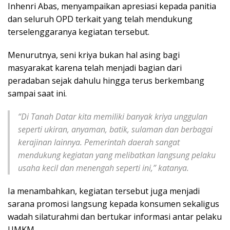
Inhenri Abas, menyampaikan apresiasi kepada panitia
dan seluruh OPD terkait yang telah mendukung
terselenggaranya kegiatan tersebut.
Menurutnya, seni kriya bukan hal asing bagi
masyarakat karena telah menjadi bagian dari
peradaban sejak dahulu hingga terus berkembang
sampai saat ini.
“Di Tanah Datar kita memiliki banyak kriya unggulan
seperti ukiran, anyaman, batik, sulaman dan berbagai
kerajinan lainnya. Pemerintah daerah sangat
mendukung kegiatan yang melibatkan langsung pelaku
usaha kecil dan menengah seperti ini,” katanya.
Ia menambahkan, kegiatan tersebut juga menjadi
sarana promosi langsung kepada konsumen sekaligus
wadah silaturahmi dan bertukar informasi antar pelaku
UMKM.