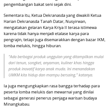
pengembangan bakat seni sejak dini.
Sementara itu, Ketua Dekranasda yang diwakili Ketua
Harian Dekranasda Tanah Datar, Nusyirwan,
mengatakan gelaran Karya Kriya II terasa istimewa
karena tidak hanya menjadi etalase karya para
pengrajin, tetapi juga disemarakkan dengan bazar IKM,
lomba melukis, hingga hiburan.
“Ada berbagai produk unggulan yang ditampilkan mulai
dari tenun, songket, anyaman, kuliner khas hingga
produk inovatif karya anak muda. Ini menandakan
UMKM kita hidup dan mampu bersaing,” katanya.
Ia juga mengungkapkan rasa bangga terhadap para
peserta lomba melukis dan mewarnai yang dinilai
sebagai generasi penerus penjaga warisan budaya
Minangkabau.