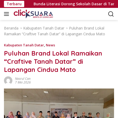
L
abek
Terbaru
Bunda Literasi Dorong Sekolah Dasar di Tanah Dat
a
n
g
s
Beranda
Kabupaten Tanah Datar
Puluhan Brand Lokal
u
Ramaikan “Craftive Tanah Datar” di Lapangan Cindua Mato
n
g
Kabupaten Tanah Datar
,
News
k
Puluhan Brand Lokal Ramaikan
e
“Craftive Tanah Datar” di
k
o
Lapangan Cindua Mato
n
t
Nasrul Can
7 Mei 2026
e
n