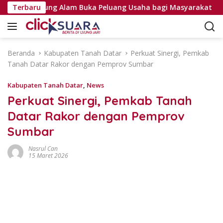
L
kyat Tanjung Alam Buka Peluang Usaha bagi Masyarakat
Terbaru
a
n
g
s
Beranda
Kabupaten Tanah Datar
Perkuat Sinergi, Pemkab
u
Tanah Datar Rakor dengan Pemprov Sumbar
n
g
Kabupaten Tanah Datar
,
News
k
Perkuat Sinergi, Pemkab Tanah
e
Datar Rakor dengan Pemprov
k
o
Sumbar
n
t
Nasrul Can
15 Maret 2026
e
n