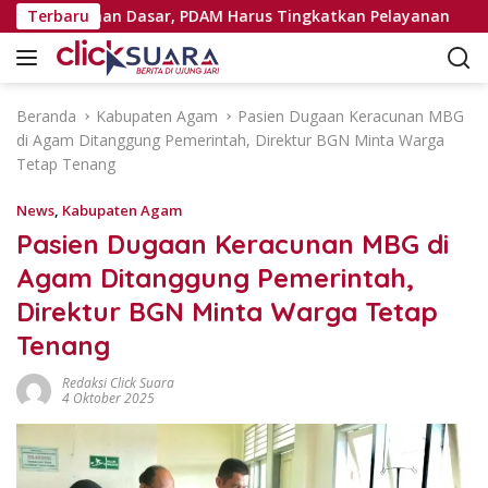
L
sih Kebutuhan Dasar, PDAM Harus Tingkatkan Pelayanan
Terbaru
a
n
g
s
Beranda
Kabupaten Agam
Pasien Dugaan Keracunan MBG
u
di Agam Ditanggung Pemerintah, Direktur BGN Minta Warga
n
Tetap Tenang
g
k
News
,
Kabupaten Agam
e
Pasien Dugaan Keracunan MBG di
k
Agam Ditanggung Pemerintah,
o
n
Direktur BGN Minta Warga Tetap
t
Tenang
e
n
Redaksi Click Suara
4 Oktober 2025