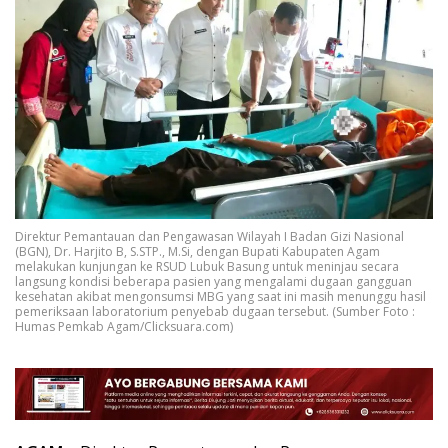
Direktur Pemantauan dan Pengawasan Wilayah I Badan Gizi Nasional
(BGN), Dr. Harjito B, S.STP., M.Si, dengan Bupati Kabupaten Agam
melakukan kunjungan ke RSUD Lubuk Basung untuk meninjau secara
langsung kondisi beberapa pasien yang mengalami dugaan gangguan
kesehatan akibat mengonsumsi MBG yang saat ini masih menunggu hasil
pemeriksaan laboratorium penyebab dugaan tersebut. (Sumber Foto :
Humas Pemkab Agam/Clicksuara.com)