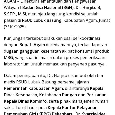
AGAM
– Direktur Pemantauan dan Pengawasan
Wilayah I
Badan Gizi Nasional (BGN)
,
Dr. Harjito B,
S.STP., M.Si
, meninjau langsung kondisi sejumlah
pasien di
RSUD Lubuk Basung
, Kabupaten Agam, Jumat
(3/10/2025).
Kunjungan tersebut dilakukan usai berkoordinasi
dengan
Bupati Agam
di kediamannya, terkait laporan
dugaan gangguan kesehatan akibat konsumsi
produk
MBG
, yang saat ini masih dalam proses pemeriksaan
laboratorium untuk memastikan penyebab pastinya.
Dalam peninjauan itu, Dr. Harjito disambut oleh tim
medis RSUD Lubuk Basung bersama jajaran
Pemerintah Kabupaten Agam
, di antaranya
Kepala
Dinas Kesehatan, Ketahanan Pangan dan Perikanan
,
Kepala Dinas Kominfo
, serta pihak manajemen rumah
sakit. Turut hadir pula
Kepala Kantor Pelayanan
Pemenuhan Gizi (KPPG) Pekanbaru
,
Dr. Syartiwidya,