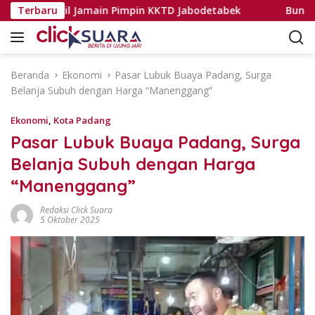
L
ntar Dasril Jamain Pimpin KKTD Jabodetabek
Terbaru
Bunda Lite
a
n
g
s
Beranda
Ekonomi
Pasar Lubuk Buaya Padang, Surga
u
Belanja Subuh dengan Harga “Manenggang”
n
g
Ekonomi
,
Kota Padang
k
Pasar Lubuk Buaya Padang, Surga
e
Belanja Subuh dengan Harga
k
o
“Manenggang”
n
t
Redaksi Click Suara
5 Oktober 2025
e
n