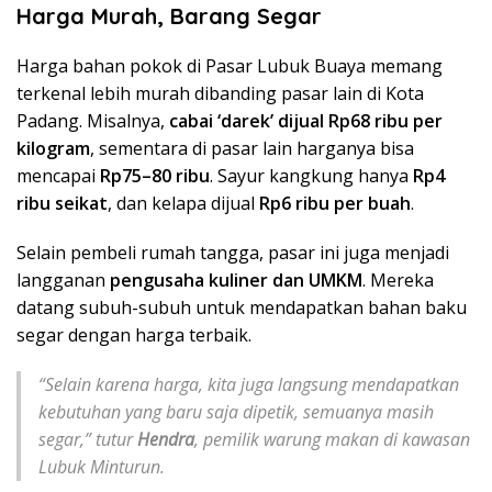
Harga Murah, Barang Segar
Harga bahan pokok di Pasar Lubuk Buaya memang
terkenal lebih murah dibanding pasar lain di Kota
Padang. Misalnya,
cabai ‘darek’ dijual Rp68 ribu per
kilogram
, sementara di pasar lain harganya bisa
mencapai
Rp75–80 ribu
. Sayur kangkung hanya
Rp4
ribu seikat
, dan kelapa dijual
Rp6 ribu per buah
.
Selain pembeli rumah tangga, pasar ini juga menjadi
langganan
pengusaha kuliner dan UMKM
. Mereka
datang subuh-subuh untuk mendapatkan bahan baku
segar dengan harga terbaik.
“Selain karena harga, kita juga langsung mendapatkan
kebutuhan yang baru saja dipetik, semuanya masih
segar,” tutur
Hendra
, pemilik warung makan di kawasan
Lubuk Minturun.