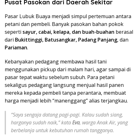
Pusat Pasokan dari Daerah Sekitar
Pasar Lubuk Buaya menjadi simpul pertemuan antara
petani dan pembeli. Banyak pasokan bahan pokok
seperti
sayur, cabai, kelapa, dan buah-buahan
berasal
dari
Bukittinggi, Batusangkar, Padang Panjang
, dan
Pariaman
.
Kebanyakan pedagang membawa hasil tani
menggunakan pickup dari malam hari, agar sampai di
pasar tepat waktu sebelum subuh. Para petani
sekaligus pedagang langsung menjual hasil panen
mereka kepada pembeli tanpa perantara, membuat
harga menjadi lebih “manenggang” alias terjangkau.
“Saya sengaja datang pagi-pagi. Kalau sudah siang,
harganya sudah naik,” kata
Eva
, warga Anak Air, yang
berbelanja untuk kebutuhan rumah tangganya.