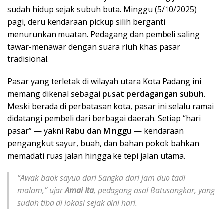
sudah hidup sejak subuh buta. Minggu (5/10/2025)
pagi, deru kendaraan pickup silih berganti
menurunkan muatan. Pedagang dan pembeli saling
tawar-menawar dengan suara riuh khas pasar
tradisional.
Pasar yang terletak di wilayah utara Kota Padang ini
memang dikenal sebagai
pusat perdagangan subuh
.
Meski berada di perbatasan kota, pasar ini selalu ramai
didatangi pembeli dari berbagai daerah. Setiap “hari
pasar” — yakni
Rabu dan Minggu
— kendaraan
pengangkut sayur, buah, dan bahan pokok bahkan
memadati ruas jalan hingga ke tepi jalan utama.
“Awak baok sayua dari Sangka dari jam duo tadi
malam,” ujar
Amai Ita
, pedagang asal Batusangkar, yang
sudah tiba di lokasi sejak dini hari.