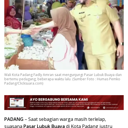
Wali Kota Padang Fadly Amran saat mengunjungi Pasar Lubuk Buaya dan
bertemu pedagang, beberapa waktu lalu. (Sumber Foto : Humas Pemko
Padang/Clicksuara.com)
PADANG
– Saat sebagian warga masih terlelap,
suasana
Pasar Lubuk Buaya
di Kota Padang justru