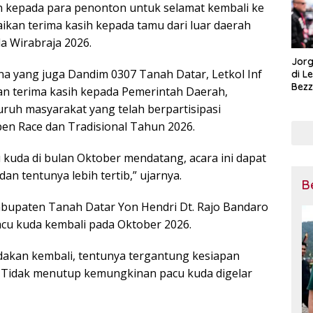
n kepada para penonton untuk selamat kembali ke
an terima kasih kepada tamu dari luar daerah
a Wirabraja 2026.
Jorg
a yang juga Dandim 0307 Tanah Datar, Letkol Inf
di L
Bezz
an terima kasih kepada Pemerintah Daerah,
Tega
luruh masyarakat yang telah berpartisipasi
Pena
Mot
n Race dan Tradisional Tahun 2026.
kuda di bulan Oktober mendatang, acara ini dapat
dan tentunya lebih tertib,” ujarnya.
B
abupaten Tanah Datar Yon Hendri Dt. Rajo Bandaro
u kuda kembali pada Oktober 2026.
dakan kembali, tentunya tergantung kesiapan
n. Tidak menutup kemungkinan pacu kuda digelar