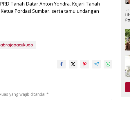
DPRD Tanah Datar Anton Yondra, Kejari Tanah
25
n, Ketua Pordasi Sumbar, serta tamu undangan
Li
Pa
rabrajapacukudo
Ruas yang wajib ditandai
*