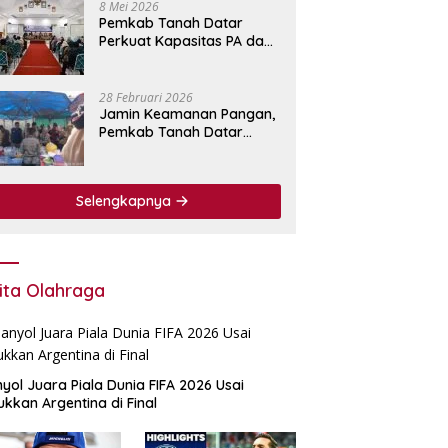
8 Mei 2026
Pemkab Tanah Datar
Perkuat Kapasitas PA dan
KPA Lewat Bimtek
Pengadaan Barang dan
Jasa.
28 Februari 2026
Jamin Keamanan Pangan,
Pemkab Tanah Datar
Perkuat Pengawasan
Bahan Makanan di Pasar
Pabukoan
Selengkapnya
ita Olahraga
yol Juara Piala Dunia FIFA 2026 Usai
ukkan Argentina di Final