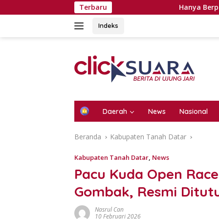
Langsung
Terbaru
Hanya Berpeluang Sekali S
ke
konten
Indeks
H
Daerah
News
Nasional
o
m
Beranda
Kabupaten Tanah Datar
e
Kabupaten Tanah Datar
,
News
Pacu Kuda Open Race 
Gombak, Resmi Ditut
Nasrul Can
10 Februari 2026