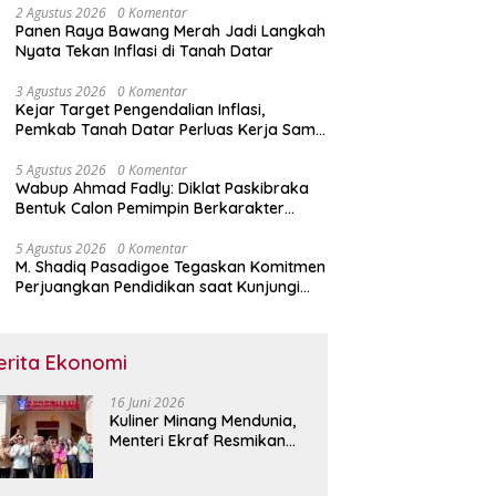
2 Agustus 2026
0 Komentar
Panen Raya Bawang Merah Jadi Langkah
Nyata Tekan Inflasi di Tanah Datar
3 Agustus 2026
0 Komentar
Kejar Target Pengendalian Inflasi,
Pemkab Tanah Datar Perluas Kerja Sama
Antar Daerah
5 Agustus 2026
0 Komentar
Wabup Ahmad Fadly: Diklat Paskibraka
Bentuk Calon Pemimpin Berkarakter
Pancasila
5 Agustus 2026
0 Komentar
M. Shadiq Pasadigoe Tegaskan Komitmen
Perjuangkan Pendidikan saat Kunjungi
SDN 42 Kota Padang
erita Ekonomi
16 Juni 2026
Kuliner Minang Mendunia,
Menteri Ekraf Resmikan
Restoran Sederhana di
Singapura