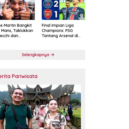
e Martin Bangkit
Final Impian Liga
e Mans, Taklukkan
Champions: PSG
ecchi dan
Tantang Arsenal di
skan Diri sebagai
Budapest
ntang Gelar
oGP 2026
Selengkapnya
erita Pariwisata