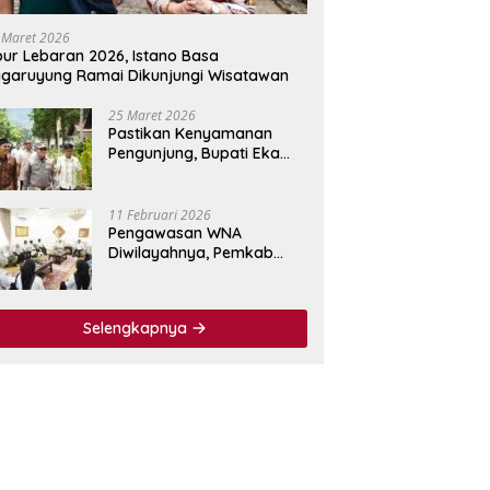
 Maret 2026
bur Lebaran 2026, Istano Basa
garuyung Ramai Dikunjungi Wisatawan
25 Maret 2026
Pastikan Kenyamanan
Pengunjung, Bupati Eka
Putra Tinjau Fasilitas
Wisata Istano Basa
Pagaruyuang
11 Februari 2026
Pengawasan WNA
Diwilayahnya, Pemkab
Tanah Datar Jalin
Kerjasama dengan
Imigrasi Kelas I Non TPI
Selengkapnya
Agam