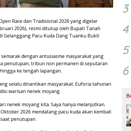
3
Open Race dan Tradisional 2026 yang digelar
4
bruari 2026), resmi ditutup oleh Bupati Tanah
e di Gelanggang Pacu Kuda Dang Tuanku Bukit
5
ng semarak dengan antusiasme masyarakat yang
gga penutupan, tribun non permanen di seputaran
6
 hingga ke tengah lapangan.
ang selalu dinantikan masyarakat. Euforia tahunan
adisi warisan nenek moyang.
B
 dari nenek moyang kita. Saya hanya melanjutkan.
lan Oktober 2026 mendatang pacu kuda akan kembali
a saat penutupan.