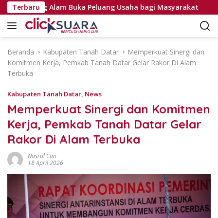
L
 Tanjung Alam Buka Peluang Usaha bagi Masyarakat
Terbaru
P
a
n
g
s
Beranda
Kabupaten Tanah Datar
Memperkuat Sinergi dan
u
Komitmen Kerja, Pemkab Tanah Datar Gelar Rakor Di Alam
n
Terbuka
g
k
Kabupaten Tanah Datar
,
News
e
Memperkuat Sinergi dan Komitmen
k
Kerja, Pemkab Tanah Datar Gelar
o
n
Rakor Di Alam Terbuka
t
e
Nasrul Can
18 April 2026
n