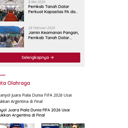
8 Mei 2026
Pemkab Tanah Datar
Perkuat Kapasitas PA dan
KPA Lewat Bimtek
Pengadaan Barang dan
Jasa.
28 Februari 2026
Jamin Keamanan Pangan,
Pemkab Tanah Datar
Perkuat Pengawasan
Bahan Makanan di Pasar
Pabukoan
Selengkapnya
ita Olahraga
yol Juara Piala Dunia FIFA 2026 Usai
ukkan Argentina di Final