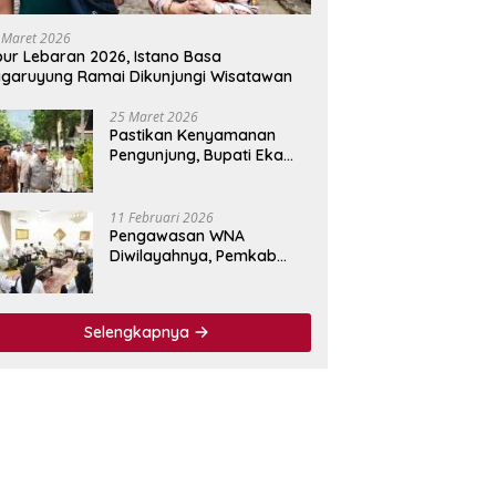
 Maret 2026
bur Lebaran 2026, Istano Basa
garuyung Ramai Dikunjungi Wisatawan
25 Maret 2026
Pastikan Kenyamanan
Pengunjung, Bupati Eka
Putra Tinjau Fasilitas
Wisata Istano Basa
Pagaruyuang
11 Februari 2026
Pengawasan WNA
Diwilayahnya, Pemkab
Tanah Datar Jalin
Kerjasama dengan
Imigrasi Kelas I Non TPI
Selengkapnya
Agam