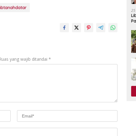
btanahdatar
25
Li
Pa
Ruas yang wajib ditandai
*