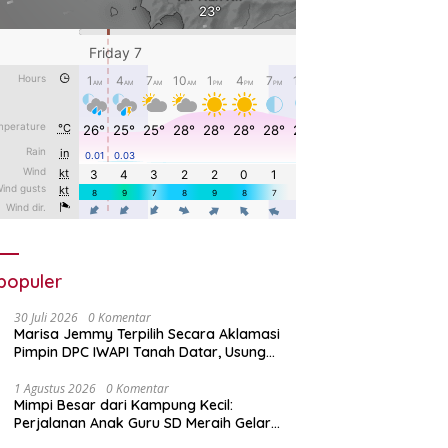
populer
30 Juli 2026
0 Komentar
Marisa Jemmy Terpilih Secara Aklamasi
Pimpin DPC IWAPI Tanah Datar, Usung
Organisasi Profesional dan Berdaya
Saing
1 Agustus 2026
0 Komentar
Mimpi Besar dari Kampung Kecil:
Perjalanan Anak Guru SD Meraih Gelar
Doktor