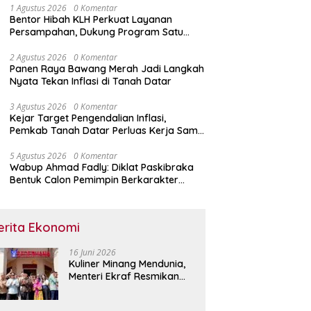
1 Agustus 2026
0 Komentar
Bentor Hibah KLH Perkuat Layanan
Persampahan, Dukung Program Satu
Nagari Satu Bank Sampah
2 Agustus 2026
0 Komentar
Panen Raya Bawang Merah Jadi Langkah
Nyata Tekan Inflasi di Tanah Datar
3 Agustus 2026
0 Komentar
Kejar Target Pengendalian Inflasi,
Pemkab Tanah Datar Perluas Kerja Sama
Antar Daerah
5 Agustus 2026
0 Komentar
Wabup Ahmad Fadly: Diklat Paskibraka
Bentuk Calon Pemimpin Berkarakter
Pancasila
erita Ekonomi
16 Juni 2026
Kuliner Minang Mendunia,
Menteri Ekraf Resmikan
Restoran Sederhana di
Singapura