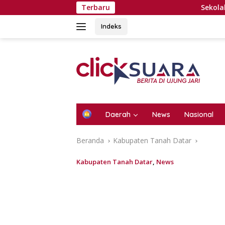
Langsung
Terbaru
Sekolah Rakyat Tanju
ke
konten
Indeks
H
Daerah
News
Nasional
o
m
Beranda
Kabupaten Tanah Datar
e
Kabupaten Tanah Datar
,
News