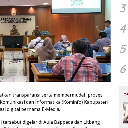
3
4
5
6
B
tkan transparansi serta mempermudah proses
Komunikasi dan Informatika (Kominfo) Kabupaten
si digital bernama E-Media.
si tersebut digelar di Aula Bappeda dan Litbang