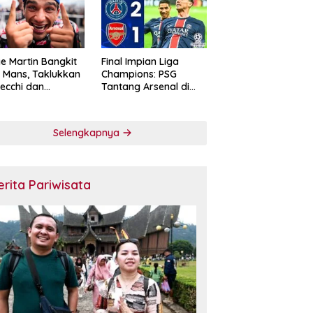
e Martin Bangkit
Final Impian Liga
e Mans, Taklukkan
Champions: PSG
ecchi dan
Tantang Arsenal di
skan Diri sebagai
Budapest
ntang Gelar
oGP 2026
Selengkapnya
erita Pariwisata