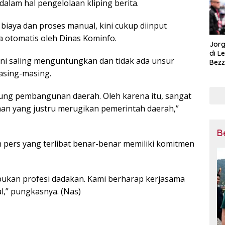
 dalam hal pengelolaan kliping berita.
aya dan proses manual, kini cukup diinput
ra otomatis oleh Dinas Kominfo.
Jorg
di L
ni saling menguntungkan dan tidak ada unsur
Bezz
Tega
sing-masing.
Pena
Mot
kung pembangunan daerah. Oleh karena itu, sangat
taan yang justru merugikan pemerintah daerah,”
B
an pers yang terlibat benar-benar memiliki komitmen
bukan profesi dadakan. Kami berharap kerjasama
al,” pungkasnya. (Nas)