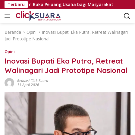
L
ung Alam Buka Peluang Usaha bagi Masyarakat
Terbaru
Peringa
a
n
g
s
Beranda
Opini
Inovasi Bupati Eka Putra, Retreat Walinagari
u
Jadi Prototipe Nasional
n
g
Opini
k
Inovasi Bupati Eka Putra, Retreat
e
Walinagari Jadi Prototipe Nasional
k
o
Redaksi Click Suara
n
11 April 2026
t
e
n