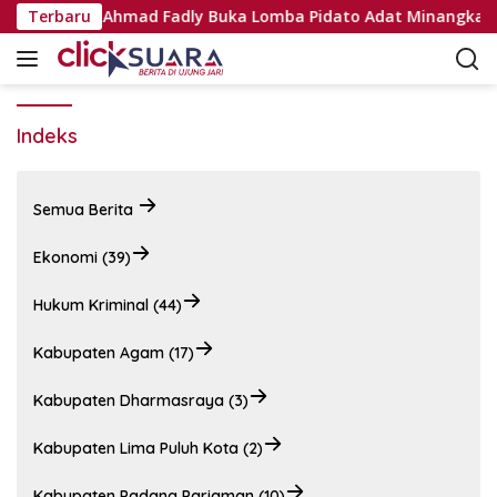
L
Grup, Wabup Ahmad Fadly Buka Lomba Pidato Adat Minangkaba
Terbaru
a
n
g
s
u
Indeks
n
g
k
Semua Berita
e
k
Ekonomi (39)
o
n
Hukum Kriminal (44)
t
e
Kabupaten Agam (17)
n
Kabupaten Dharmasraya (3)
Kabupaten Lima Puluh Kota (2)
Kabupaten Padang Pariaman (10)