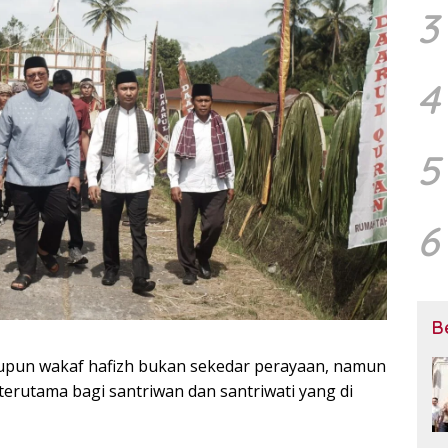
3
4
5
6
B
upun wakaf hafizh bukan sekedar perayaan, namun
terutama bagi santriwan dan santriwati yang di