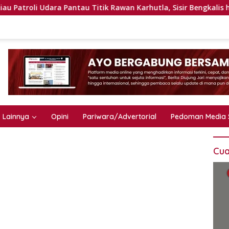
ra Pantau Titik Rawan Karhutla, Sisir Bengkalis hingga Rokan Hi
Lainnya
Opini
Pariwara/Advertorial
Pedoman Media 
Cua