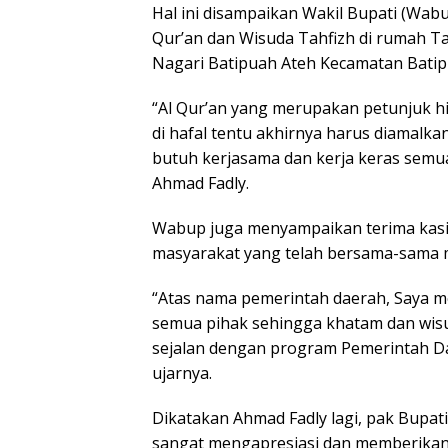
Hal ini disampaikan Wakil Bupati (Wa
Qur’an dan Wisuda Tahfizh di rumah Ta
Nagari Batipuah Ateh Kecamatan Batipu
“Al Qur’an yang merupakan petunjuk hi
di hafal tentu akhirnya harus diamalka
butuh kerjasama dan kerja keras semua 
Ahmad Fadly.
Wabup juga menyampaikan terima kasih
masyarakat yang telah bersama-sama m
“Atas nama pemerintah daerah, Saya 
semua pihak sehingga khatam dan wisud
sejalan dengan program Pemerintah Da
ujarnya.
Dikatakan Ahmad Fadly lagi, pak Bupati 
sangat mengapresiasi dan memberikan