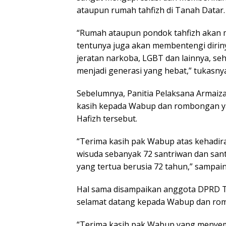
ataupun rumah tahfizh di Tanah Datar.
“Rumah ataupun pondok tahfizh akan m
tentunya juga akan membentengi diriny
jeratan narkoba, LGBT dan lainnya, se
menjadi generasi yang hebat,” tukasny
Sebelumnya, Panitia Pelaksana Armai
kasih kepada Wabup dan rombongan ya
Hafizh tersebut.
“Terima kasih pak Wabup atas kehadira
wisuda sebanyak 72 santriwan dan sant
yang tertua berusia 72 tahun,” sampain
Hal sama disampaikan anggota DPRD T
selamat datang kepada Wabup dan ro
“Terima kasih pak Wabup yang menyempat