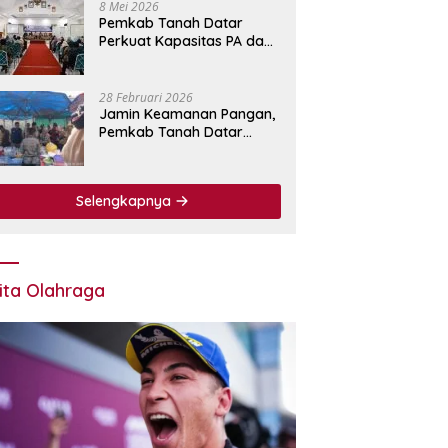
8 Mei 2026
Pemkab Tanah Datar
Perkuat Kapasitas PA dan
KPA Lewat Bimtek
Pengadaan Barang dan
Jasa.
28 Februari 2026
Jamin Keamanan Pangan,
Pemkab Tanah Datar
Perkuat Pengawasan
Bahan Makanan di Pasar
Pabukoan
Selengkapnya
ita Olahraga