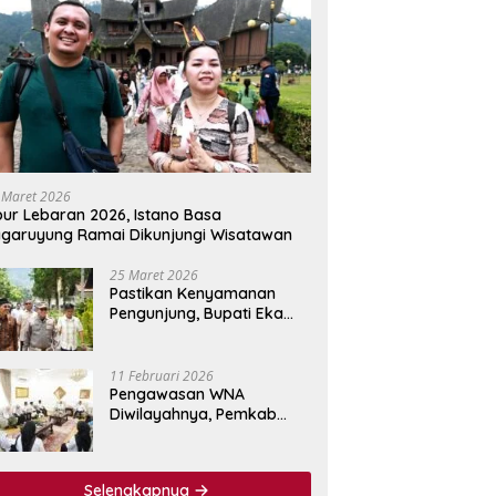
 Maret 2026
bur Lebaran 2026, Istano Basa
garuyung Ramai Dikunjungi Wisatawan
25 Maret 2026
Pastikan Kenyamanan
Pengunjung, Bupati Eka
Putra Tinjau Fasilitas
Wisata Istano Basa
Pagaruyuang
11 Februari 2026
Pengawasan WNA
Diwilayahnya, Pemkab
Tanah Datar Jalin
Kerjasama dengan
Imigrasi Kelas I Non TPI
Selengkapnya
Agam