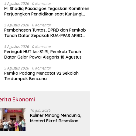
5 Agustus 2026
0 Komentar
M. Shadiq Pasadigoe Tegaskan Komitmen
Perjuangkan Pendidikan saat Kunjungi
SDN 42 Kota Padang
5 Agustus 2026
0 Komentar
Pembahasan Tuntas, DPRD dan Pemkab
Tanah Datar Sepakati KUA-PPAS APBD
2027
5 Agustus 2026
0 Komentar
Peringati HUT ke-81 RI, Pemkab Tanah
Datar Gelar Pawai Alegoris 18 Agustus
5 Agustus 2026
0 Komentar
Pemko Padang Mencatat 92 Sekolah
Terdampak Bencana
erita Ekonomi
16 Juni 2026
Kuliner Minang Mendunia,
Menteri Ekraf Resmikan
Restoran Sederhana di
Singapura