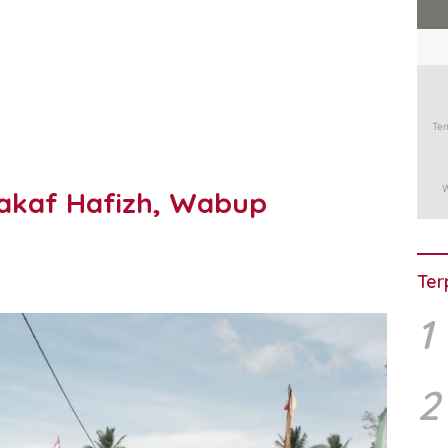
akaf Hafizh, Wabup
Ter
1
2