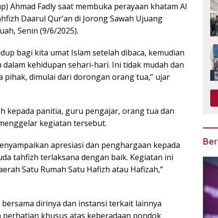
bup) Ahmad Fadly saat membuka perayaan khatam Al
hfizh Daarul Qur’an di Jorong Sawah Ujuang
ah, Senin (9/6/2025).
dup bagi kita umat Islam setelah dibaca, kemudian
n dalam kehidupan sehari-hari. Ini tidak mudah dan
pihak, dimulai dari dorongan orang tua,” ujar
 kepada panitia, guru pengajar, orang tua dan
enggelar kegiatan tersebut.
Ber
menyampaikan apresiasi dan penghargaan kepada
a tahfizh terlaksana dengan baik. Kegiatan ini
erah Satu Rumah Satu Hafizh atau Hafizah,”
bersama dirinya dan instansi terkait lainnya
 perhatian khusus atas keberadaan pondok