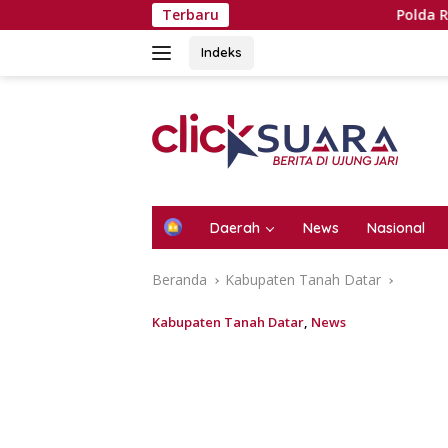
Langsung
Terbaru
Polda Riau Patroli Uda
ke
konten
Indeks
H
Daerah
News
Nasional
o
m
Beranda
Kabupaten Tanah Datar
e
Kabupaten Tanah Datar
,
News