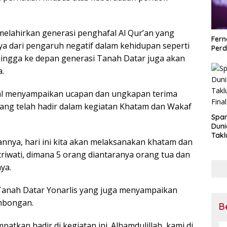
elahirkan generasi penghafal Al Qur’an yang
Fern
a dari pengaruh negatif dalam kehidupan seperti
Perd
hingga ke depan generasi Tanah Datar juga akan
a.
zal menyampaikan ucapan dan ungkapan terima
ng telah hadir dalam kegiatan Khatam dan Wakaf
Span
Duni
Takl
nnya, hari ini kita akan melaksanakan khatam dan
di Fi
riwati, dimana 5 orang diantaranya orang tua dan
ya.
anah Datar Yonarlis yang juga menyampaikan
mbongan.
B
kan hadir di kegiatan ini. Alhamdulillah, kami di