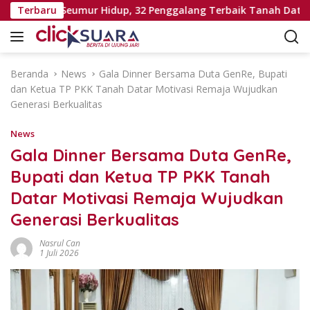
L
g Sekali Seumur Hidup, 32 Penggalang Terbaik Tanah Datar Ber
Terbaru
a
n
g
s
Beranda
News
Gala Dinner Bersama Duta GenRe, Bupati
u
dan Ketua TP PKK Tanah Datar Motivasi Remaja Wujudkan
n
Generasi Berkualitas
g
k
News
e
Gala Dinner Bersama Duta GenRe,
k
Bupati dan Ketua TP PKK Tanah
o
n
Datar Motivasi Remaja Wujudkan
t
Generasi Berkualitas
e
n
Nasrul Can
1 Juli 2026