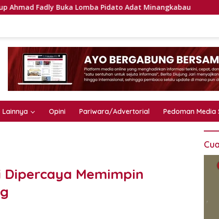
adly Buka Lomba Pidato Adat Minangkabau
Bupati Eka 
Lainnya
Opini
Pariwara/Advertorial
Pedoman Media 
Cua
i Dipercaya Memimpin
ng