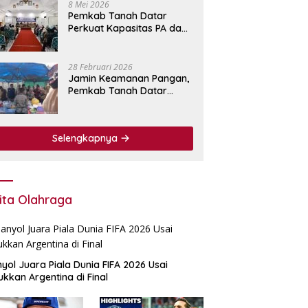
8 Mei 2026
Pemkab Tanah Datar
Perkuat Kapasitas PA dan
KPA Lewat Bimtek
Pengadaan Barang dan
Jasa.
28 Februari 2026
Jamin Keamanan Pangan,
Pemkab Tanah Datar
Perkuat Pengawasan
Bahan Makanan di Pasar
Pabukoan
Selengkapnya
ita Olahraga
yol Juara Piala Dunia FIFA 2026 Usai
ukkan Argentina di Final