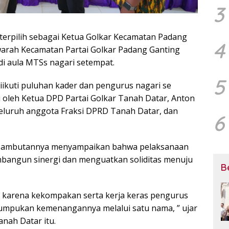
3
terpilih sebagai Ketua Golkar Kecamatan Padang
4
arah Kecamatan Partai Golkar Padang Ganting
 di aula MTSs nagari setempat.
5
ikuti puluhan kader dan pengurus nagari se
i oleh Ketua DPD Partai Golkar Tanah Datar, Anton
seluruh anggota Fraksi DPRD Tanah Datar, dan
6
 sambutannya menyampaikan bahwa pelaksanaan
bangun sinergi dan menguatkan soliditas menuju
B
ar karena kekompakan serta kerja keras pengurus
umpukan kemenangannya melalui satu nama, ” ujar
nah Datar itu.