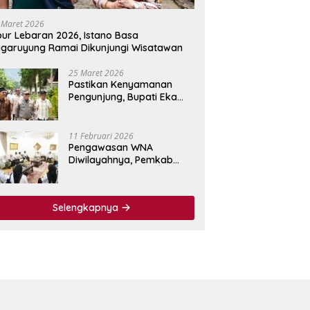
 Maret 2026
bur Lebaran 2026, Istano Basa
garuyung Ramai Dikunjungi Wisatawan
25 Maret 2026
Pastikan Kenyamanan
Pengunjung, Bupati Eka
Putra Tinjau Fasilitas
Wisata Istano Basa
Pagaruyuang
11 Februari 2026
Pengawasan WNA
Diwilayahnya, Pemkab
Tanah Datar Jalin
Kerjasama dengan
Imigrasi Kelas I Non TPI
Selengkapnya
Agam