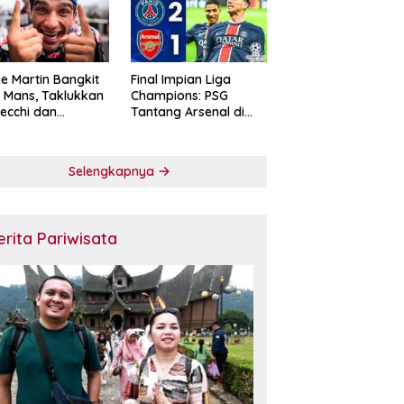
e Martin Bangkit
Final Impian Liga
e Mans, Taklukkan
Champions: PSG
ecchi dan
Tantang Arsenal di
skan Diri sebagai
Budapest
ntang Gelar
oGP 2026
Selengkapnya
erita Pariwisata