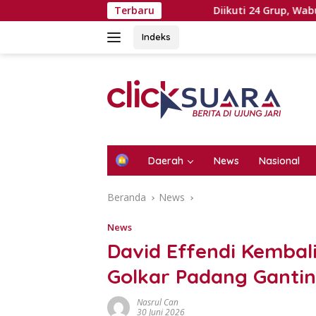
Langsung
Terbaru
Diikuti 24 Grup, Wabup Ahmad F
ke
konten
Indeks
H
Daerah
News
Nasional
o
m
Beranda
News
e
News
David Effendi Kembal
Golkar Padang Ganti
Nasrul Can
30 Juni 2026