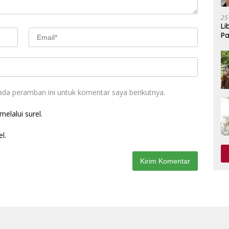
25
Li
Pa
ada peramban ini untuk komentar saya berikutnya.
elalui surel.
l.