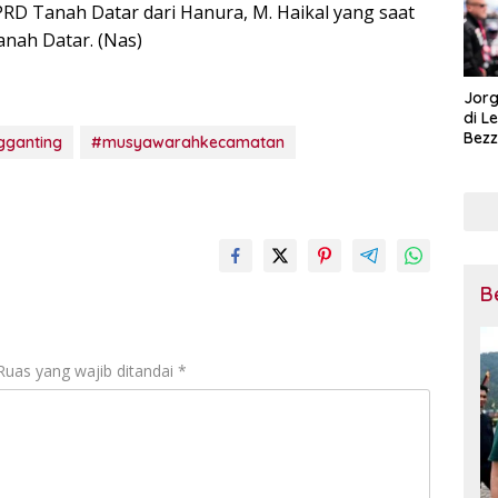
RD Tanah Datar dari Hanura, M. Haikal yang saat
anah Datar. (Nas)
Jorg
di L
Bezz
gganting
#musyawarahkecamatan
Tega
Pena
Mot
B
Ruas yang wajib ditandai
*