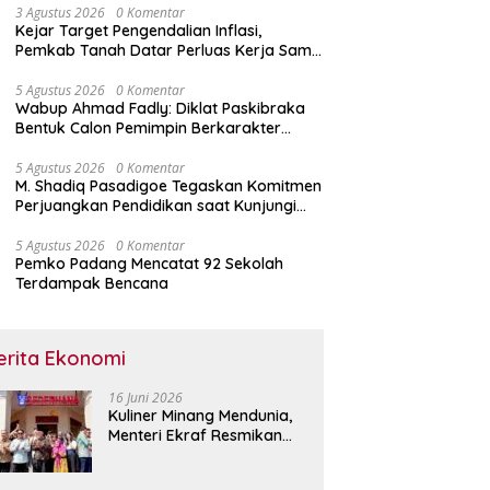
3 Agustus 2026
0 Komentar
Kejar Target Pengendalian Inflasi,
Pemkab Tanah Datar Perluas Kerja Sama
Antar Daerah
5 Agustus 2026
0 Komentar
Wabup Ahmad Fadly: Diklat Paskibraka
Bentuk Calon Pemimpin Berkarakter
Pancasila
5 Agustus 2026
0 Komentar
M. Shadiq Pasadigoe Tegaskan Komitmen
Perjuangkan Pendidikan saat Kunjungi
SDN 42 Kota Padang
5 Agustus 2026
0 Komentar
Pemko Padang Mencatat 92 Sekolah
Terdampak Bencana
erita Ekonomi
16 Juni 2026
Kuliner Minang Mendunia,
Menteri Ekraf Resmikan
Restoran Sederhana di
Singapura