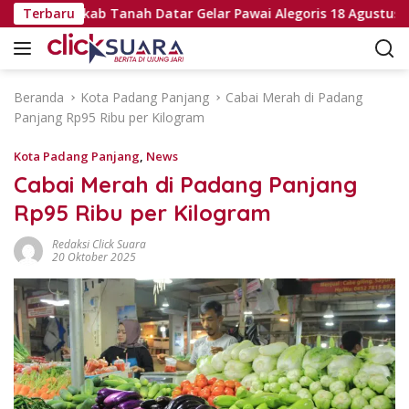
L
1 RI, Pemkab Tanah Datar Gelar Pawai Alegoris 18 Agustus
Terbaru
a
n
g
s
Beranda
Kota Padang Panjang
Cabai Merah di Padang
u
Panjang Rp95 Ribu per Kilogram
n
g
Kota Padang Panjang
,
News
k
Cabai Merah di Padang Panjang
e
Rp95 Ribu per Kilogram
k
o
Redaksi Click Suara
n
20 Oktober 2025
t
e
n