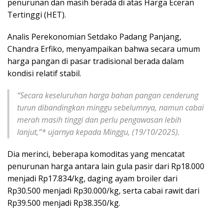
penurunan dan masih berada di atas Harga Eceran
Tertinggi (HET).
Analis Perekonomian Setdako Padang Panjang,
Chandra Erfiko, menyampaikan bahwa secara umum
harga pangan di pasar tradisional berada dalam
kondisi relatif stabil.
“Secara keseluruhan harga bahan pangan cenderung
turun dibandingkan minggu sebelumnya, namun cabai
merah masih tinggi dan perlu pengawasan lebih
lanjut,”* ujarnya kepada Minggu, (19/10/2025).
Dia merinci, beberapa komoditas yang mencatat
penurunan harga antara lain gula pasir dari Rp18.000
menjadi Rp17.834/kg, daging ayam broiler dari
Rp30.500 menjadi Rp30.000/kg, serta cabai rawit dari
Rp39.500 menjadi Rp38.350/kg.