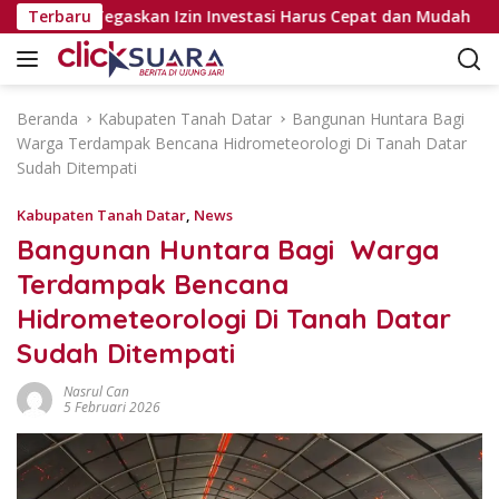
L
ejabat, Tegaskan Izin Investasi Harus Cepat dan Mudah
Terbaru
a
n
g
s
Beranda
Kabupaten Tanah Datar
Bangunan Huntara Bagi
u
Warga Terdampak Bencana Hidrometeorologi Di Tanah Datar
n
Sudah Ditempati
g
k
Kabupaten Tanah Datar
,
News
e
Bangunan Huntara Bagi Warga
k
Terdampak Bencana
o
n
Hidrometeorologi Di Tanah Datar
t
Sudah Ditempati
e
n
Nasrul Can
5 Februari 2026